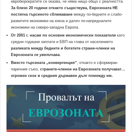
евробюрократите се оказва, че няма нищо общо с реалността.
За близо 20 години откакто съществува, Еврозоната НЕ
постигна търсеното сближаване
между по-бедните и слабо-
развитите икономики на южна и далеч по-напредналите
икономики на северо-западна Европа.
От 2001 г. насам по основни икономически показатели
като
средни годишни заплати и БВП на глава от населението
разликата
между бедните и богатите страни-членки на
Еврозоната
се увеличава.
Вместо търсената „конвергенция“
, откакто е сформиран
паричния съюз,
страните-членки на Еврозоната получават…
огромен скок в средния държавен дълг помежду им.