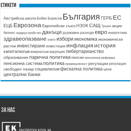
Етикети
България
ЕС
ГЕРБ
Австрийска школа
Бойко Борисов
Еврозона
САЩ
ЕЦБ
НЗОК
Европейски съюз
акции
Тръмп
данъци
евро
бизнес
държавни разходи
енергетика
градоустройство
здравеопазване
избори
икономика
икономически
злато
история
инфлация
инвестиране
растеж
инвестиции
капитализъм
либертарианство
корупция
комунизъм
парична политика
образование
пенсии
пенсионна реформа
политика
пенсионна система
регулации
регулация
промишленост
социализъм
фискална политика
свободен пазар
цени
централни банки
ЗА НАС