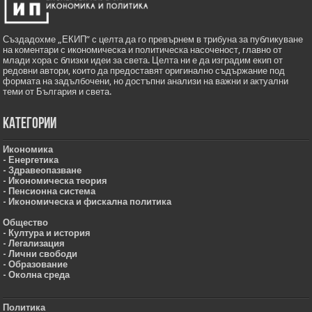
Създадохме „ЕКИП” с целта да го превърнем в трибуна за публикуване
на коментари с икономическа и политическа насоченост, главно от
млади хора с близки идеи за света. Целта ни е да изградим екип от
редовни автори, които да предоставят оригинално съдържание под
формата на задълбочени, но достъпни анализи на важни и актуални
теми от България и света.
Категории
Икономика
- Енергетика
- Здравеопазване
- Икономическа теория
- Пенсионна система
- Икономическа и фискална политика
Общество
- Култура и история
- Легализация
- Лични свободи
- Образование
- Околна среда
Политика