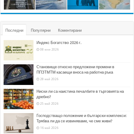
Последни
Популярни
Коментирани
Индекс Богатство 2026 г.
08 юни 2026
Становище относно предложени промени в
ППЗТМТМ касаещи вноса на работна ръка
28 май 2026
Ниски ли са наистина печалбите в търговията на
дребно?
25 май 2026
Господстващо положение и български комплекси:
Трябва ли да се извиняваме, че сме живи?
16 май 2026