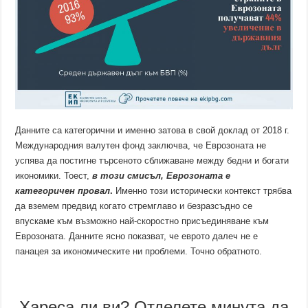
Данните са категорични и именно затова в свой доклад от 2018 г.
Международния валутен фонд заключва, че Еврозоната не
успява да постигне търсеното сближаване между бедни и богати
икономики. Тоест,
в този смисъл, Еврозоната е
категоричен провал
.
Именно този исторически контекст трябва
да вземем предвид когато стремглаво и безразсъдно се
впускаме към възможно най-скоростно присъединяване към
Еврозоната. Данните ясно показват, че еврото далеч не е
панацея за икономическите ни проблеми. Точно обратното.
Хареса ли ви? Отделете минута да