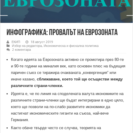
Инфографика: Провалът на Еврозоната
ЕКИП
18 август 2019
Избор на редактора
,
Икономическа и фискална политика
2 коментара
Когато идеята за Еврозоната активно се промотира през 80-те
и 90-те години на миналия век, като основен плюс на бъдещия
паричен съюз се тиражира очакваната „конвергенция“ или
иначе казано,
сближаване, което той ще осъществи между
различните страни-членки.
Идеята е, че по линия на споделената валута икономиките на
различните страни-членки ще бъдат интегрирани в едно цяло,
което ще позволи на по-слабо развитите икономики да
настигнат икономическите гиганти на съюза, най-вече
Германия.
Както обаче твърде често се случва, теорията на