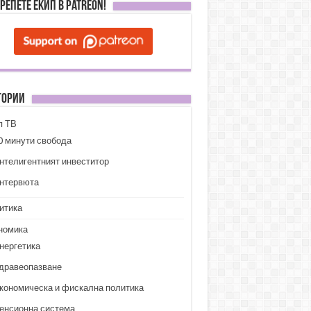
репете ЕКИП в Patreon!
гории
п ТВ
0 минути свобода
нтелигентният инвеститор
нтервюта
итика
номика
нергетика
дравеопазване
кономическа и фискална политика
енсионна система