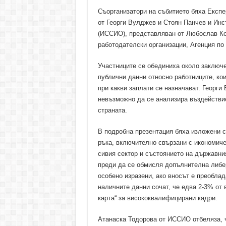
Съорганизатори на събитието бяха Експе
от Георги Вулджев и Стоян Панчев и Инс
(ИССИО), представляван от Любослав Ко
работодателски организации, Агенция по
Участниците се обединиха около заключе
публични данни относно работниците, кои
при какви заплати се назначават. Георги
невъзможно да се анализира въздействие
страната.
В подробна презентация бяха изложени с
ръка, включително свързани с икономиче
сивия сектор и състоянието на държавни
преди да се обмисля допълнителна либер
особено изразени, ако вносът е преобла
наличните данни сочат, че едва 2-3% от 
карта“ за висококвалифицирани кадри.
Атанаска Тодорова от ИССИО отбеляза, ч