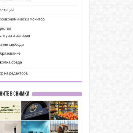
естиции
роикономически монитор
ество
ултура и история
ични свободи
бразование
колна среда
ор на редактора
ните в снимки