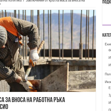
ална политика
/
Заключения от кръгла маса за вноса на
Подк
О
Кате
Еки
6
И
И
Пол
Ико
Е
З
а за вноса на работна ръка
И
ССИО
П