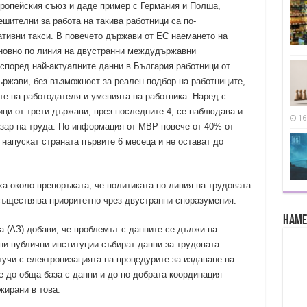
вропейския съюз и даде пример с Германия и Полша,
ешителни за работа на такива работници са по-
тивни такси. В повечето държави от ЕС наемането на
сновно по линия на двустранни междудържавни
 според най-актуалните данни в България работници от
ържави, без възможност за реален подбор на работниците,
е на работодателя и уменията на работника. Наред с
ици от трети държави, през последните 4, се наблюдава и
16
зар на труда. По информация от МВР повече от 40% от
напускат страната първите 6 месеца и не остават до
ха около препоръката, че политиката по линия на трудовата
осъществява приоритетно чрез двустранни споразумения.
Наме
а (АЗ) добави, че проблемът с данните се дължи на
и публични институции събират данни за трудовата
лучи с електронизацията на процедурите за издаване на
е до обща база с данни и до по-добрата координация
жирани в това.