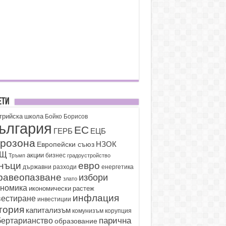
ети
трийска школа
Бойко Борисов
ългария
ЕС
ГЕРБ
ЕЦБ
розона
НЗОК
Европейски съюз
АЩ
акции
бизнес
Тръмп
градоустройство
нъци
евро
държавни разходи
енергетика
равеопазване
избори
злато
ономика
икономически растеж
инфлация
вестиране
инвестиции
тория
капитализъм
корупция
комунизъм
парична
бертарианство
образование