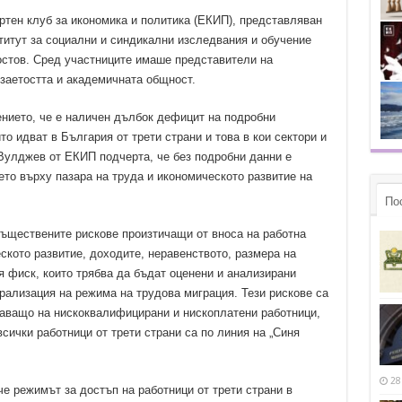
ртен клуб за икономика и политика (ЕКИП), представляван
титут за социални и синдикални изследвания и обучение
стов. Сред участниците имаше представители на
 заетостта и академичната общност.
нието, че е наличен дълбок дефицит на подробни
то идват в България от трети страни и това в кои сектори и
 Вулджев от ЕКИП подчерта, че без подробни данни е
то върху пазара на труда и икономическото развитие на
По
ъществените рискове произтичащи от вноса на работна
ското развитие, доходите, неравенството, размера на
я фиск, които трябва да бъдат оценени и анализирани
ализация на режима на трудова миграция. Тези рискове са
даващо на нискоквалифицирани и нископлатени работници,
всички работници от трети страни са по линия на „Синя
28
е режимът за достъп на работници от трети страни в