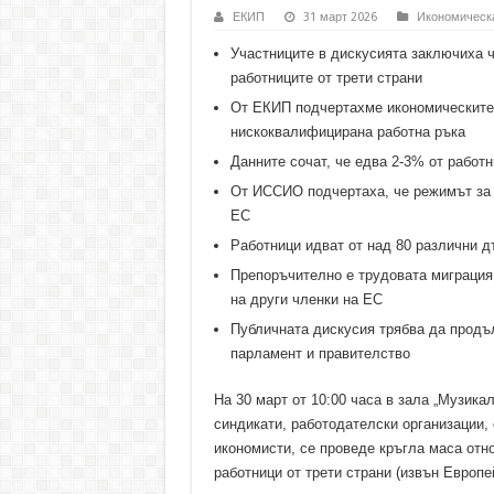
ЕКИП
31 март 2026
Икономическа
Участниците в дискусията заключиха 
работниците от трети страни
От ЕКИП подчертахме икономическите 
нискоквалифицирана работна ръка
Данните сочат, че едва 2-3% от работ
От ИССИО подчертаха, че режимът за т
ЕС
Работници идват от над 80 различни д
Препоръчително е трудовата миграция
на други членки на ЕС
Публичната дискусия трябва да продъ
парламент и правителство
На 30 март от 10:00 часа в зала „Музик
синдикати, работодателски организации,
икономисти, се проведе кръгла маса отн
работници от трети страни (извън Европе