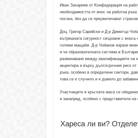
Иван Захариев от Конфедерация на работ
необходимостта от внос на работна ръка 
посока, без да се преувеличават страхов
Доц. Григор Сарийски и Д-р Димитър Чоб
вътрешната сигурност свързани с вноса н
големи мащаби. Д-р Чобанов изрази мнен
и че образователната система в Българи
разминаване между квалификациите на м
акцентира и върху дългосрочния риск от
ръка, особено в определени сектори, дав
това се е случило и е довело до забавен
Участниците в кръглата маса се обедини
и занапред, особено с представители на
Хареса ли ви? Отделе