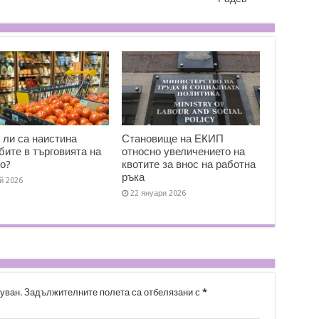
 ли са наистина
Становище на ЕКИП
бите в търговията на
относно увеличението на
о?
квотите за внос на работна
ръка
й 2026
22 януари 2026
уван.
Задължителните полета са отбелязани с
*