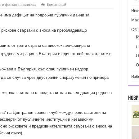
 и фискална политика
Коментирай
Инв
че има дефицит на подробни публични данни за
Мак
Общ
рискове свързани с вноса на преобладаващо
К
ниците от трети страни са висококвалифицирани
Л
рудова миграция в България е един от най-олекотените в
О
О
ържави в България, със слаб публичен надзор
Изб
 да се случва чрез двустранни споразумения по примера
лжи, включително с представители на следващия редовен
Нови
ална“ на Централен военен клуб между представители на
 експерти от публичните институции и независими
осно рисковете и предизвикателствата свързани с вноса на
йския съюз).