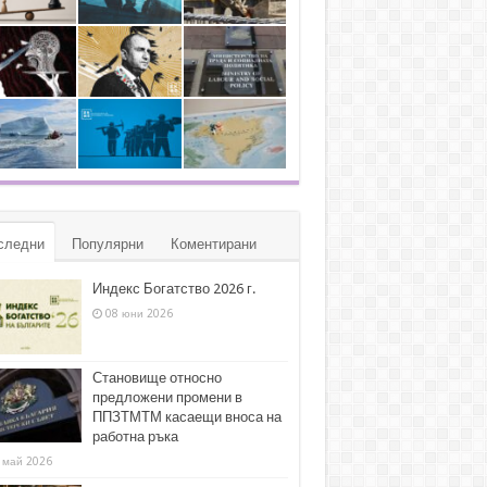
следни
Популярни
Коментирани
Индекс Богатство 2026 г.
08 юни 2026
Становище относно
предложени промени в
ППЗТМТМ касаещи вноса на
работна ръка
 май 2026