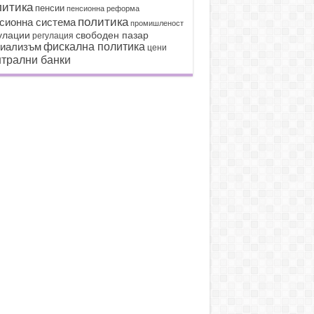
литика
пенсии
пенсионна реформа
политика
сионна система
промишленост
улации
свободен пазар
регулация
иализъм
фискална политика
цени
трални банки