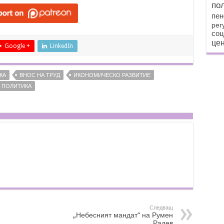
по
пен
рег
соц
цен
Google +
LinkedIn
КА
ВНОС НА ТРУД
ИКОНОМИЧЕСКО РАЗВИТИЕ
 ПОЛИТИКА
Следващ
„Небесният мандат“ на Румен
Радев