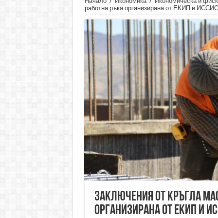
Начало
/
Икономика
/
Икономическа и фиск
работна ръка организирана от ЕКИП и ИССИ
Заключения от кръгла мас
организирана от ЕКИП и И