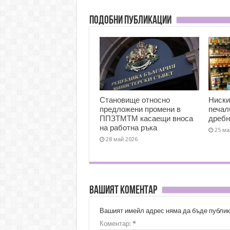
Подобни публикации
Становище относно
Ниски
предложени промени в
печал
ППЗТМТМ касаещи вноса
дребн
на работна ръка
25 ма
28 май 2026
Вашият коментар
Вашият имейл адрес няма да бъде публик
Коментар:
*