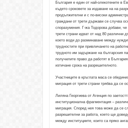
България е един от най-олекотените в Е
където сроковете за издаване на на разр
продължителни и с по-високи администра
граждани от трети държави се случва о
споразумения. Г-жа Тодорова добави, че
трети страни идват от над 80 различни д
което води до разминаване между нуждит
трудностите при привличането на работн
трудното им задържане на българския па
получилите право да работят в България 
изтичане срока на разрешителното.
Участниците в кръглата маса се обедини
миграция от трети страни трябва да се 
Лиляна Георгиева от Агенция по заетостт
институционална фрагментация – различн
миграция. Според нея това може да се с
разрешителни за работа, което ще довед
между институциите, които са пряко анга