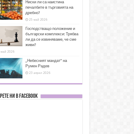
Ниски ли са наистина
печалбите в търговията на
дребно?
25 май 2026
Господстващо положение и
български комплекси: Трябва
ли да се извиняваме, че сме
живи?
 май 2026
„Небесният мандат“ на
Румен Радев
23 април 2026
рете ни в FACEBOOK