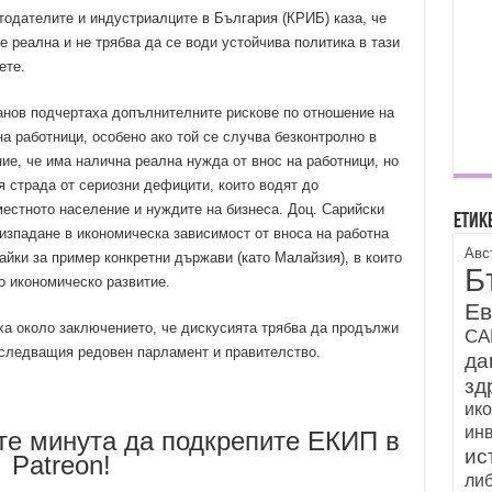
одателите и индустриалците в България (КРИБ) каза, че
е реална и не трябва да се води устойчива политика в тази
ете.
анов подчертаха допълнителните рискове по отношение на
а работници, особено ако той се случва безконтролно в
ие, че има налична реална нужда от внос на работници, но
я страда от сериозни дефицити, които водят до
естното население и нуждите на бизнеса. Доц. Сарийски
Етик
 изпадане в икономическа зависимост от вноса на работна
Авс
айки за пример конкретни държави (като Малайзия), в които
Б
о икономическо развитие.
Ев
ха около заключението, че дискусията трябва да продължи
С
 следващия редовен парламент и правителство.
да
зд
ик
ин
те минута да подкрепите ЕКИП в
ис
Patreon!
ли