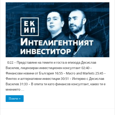
25.
Предкризисно
инвестиране
с
Десислав
Василев
0:22 – Представяне на темите и госта в епизода Десислав
Василев, лицензиран инвестиционен консултант 02:40 –
Финансови новини от България 16:55 – Macro and Markets 25:45 –
Финтех и алтернативни инвестиции 30:51 – Интервю с Десислав
Василев 31:33 – В опита ти като финансов консултант, какво ти е
мнението …
Повече »