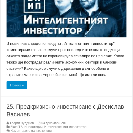
В новия извънреден епизод на „Интелигентният инвеститор“
коментираме какво се случи през последните няколко седмици
откакто пандемията на коронавируса ескалира по цял свят. Колко
тежко ще пострадат различните икономики, сектори и банкови
системи? Какво ще се случи с държавния дълг особено в
страните-членки на Европейския съюз? Ще има ли нова …
Повече »
25. Предкризисно инвестиране с Десислав
Василев
Георги Вулджев
04 декември 2019
Екип ТВ
,
Инвестиции
,
Интелигентният инвеститор
за
Коментарите са изключени