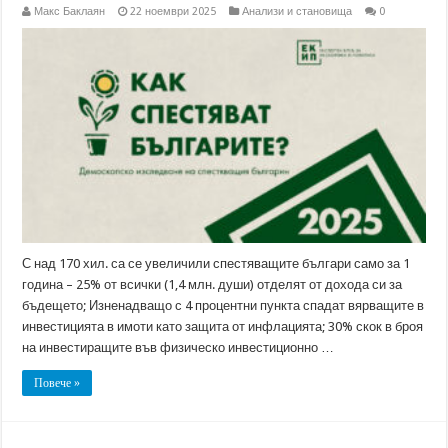
Макс Баклаян
22 ноември 2025
Анализи и становища
0
С над 170 хил. са се увеличили спестяващите българи само за 1
година – 25% от всички (1,4 млн. души) отделят от дохода си за
бъдещето; Изненадващо с 4 процентни пункта спадат вярващите в
инвестицията в имоти като защита от инфлацията; 30% скок в броя
на инвестиращите във физическо инвестиционно …
Повече »