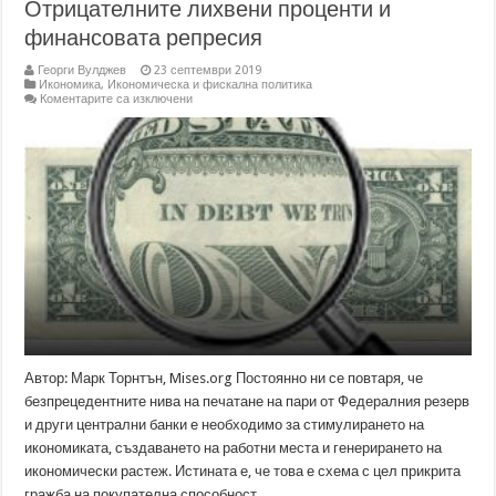
Отрицателните лихвени проценти и
финансовата репресия
Георги Вулджев
23 септември 2019
Икономика
,
Икономическа и фискална политика
за
Коментарите са изключени
Отрицателните
лихвени
проценти
и
финансовата
репресия
Автор: Марк Торнтън, Mises.org Постоянно ни се повтаря, че
безпрецедентните нива на печатане на пари от Федералния резерв
и други централни банки е необходимо за стимулирането на
икономиката, създаването на работни места и генерирането на
икономически растеж. Истината е, че това е схема с цел прикрита
гражба на покупателна способност …