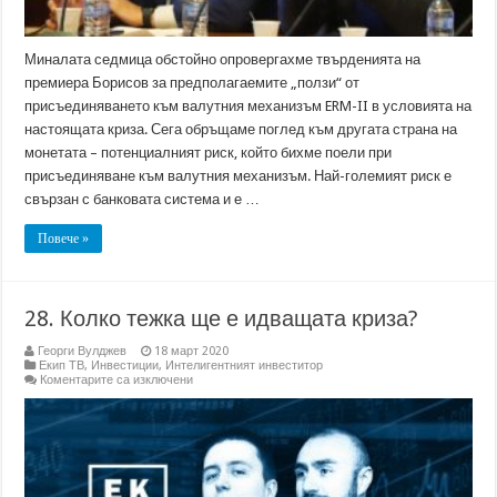
Миналата седмица обстойно опровергахме твърденията на
премиера Борисов за предполагаемите „ползи“ от
присъединяването към валутния механизъм ERM-II в условията на
настоящата криза. Сега обръщаме поглед към другата страна на
монетата – потенциалният риск, който бихме поели при
присъединяване към валутния механизъм. Най-големият риск е
свързан с банковата система и е …
Повече »
28. Колко тежка ще е идващата криза?
Георги Вулджев
18 март 2020
Екип ТВ
,
Инвестиции
,
Интелигентният инвеститор
за
Коментарите са изключени
28.
Колко
тежка
ще
е
идващата
криза?