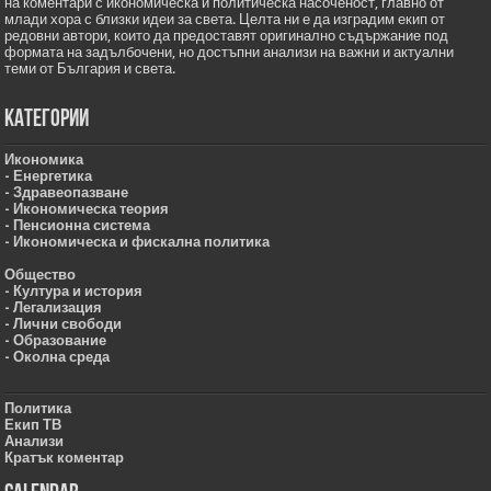
на коментари с икономическа и политическа насоченост, главно от
млади хора с близки идеи за света. Целта ни е да изградим екип от
редовни автори, които да предоставят оригинално съдържание под
формата на задълбочени, но достъпни анализи на важни и актуални
теми от България и света.
Категории
Икономика
- Енергетика
- Здравеопазване
- Икономическа теория
- Пенсионна система
- Икономическа и фискална политика
Общество
- Култура и история
- Легализация
- Лични свободи
- Образование
- Околна среда
Политика
Екип ТВ
Анализи
Кратък коментар