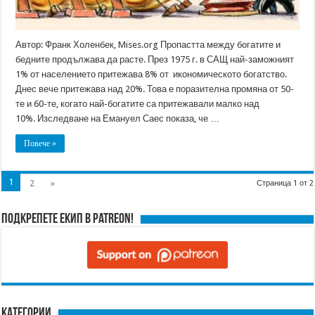
Автор: Франк Холенбек, Mises.org Пропастта между богатите и
бедните продължава да расте. През 1975 г. в САЩ най-заможният
1% от населението притежава 8% от икономическото богатство.
Днес вече притежава над 20%. Това е поразителна промяна от 50-
те и 60-те, когато най-богатите са притежавали малко над
10%. Изследване на Емануел Саес показа, че …
Повече »
1
2
»
Страница 1 от 2
Подкрепете ЕКИП в Patreon!
Категории