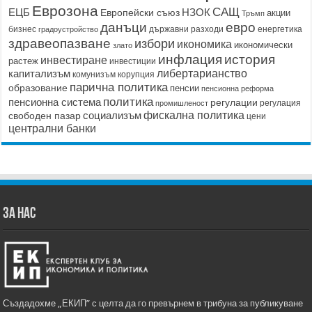
Еврозона
САЩ
ЕЦБ
НЗОК
Европейски съюз
акции
Тръмп
данъци
евро
бизнес
държавни разходи
енергетика
градоустройство
здравеопазване
избори
икономика
икономически
злато
история
инфлация
инвестиране
растеж
инвестиции
капитализъм
либертарианство
корупция
комунизъм
парична политика
образование
пенсии
пенсионна реформа
политика
пенсионна система
регулации
регулация
промишленост
социализъм
фискална политика
свободен пазар
цени
централни банки
ЗА НАС
Създадохме „ЕКИП” с целта да го превърнем в трибуна за публикуване