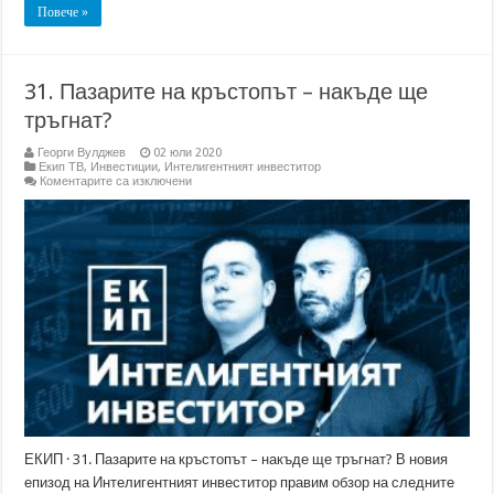
Повече »
31. Пазарите на кръстопът – накъде ще
тръгнат?
Георги Вулджев
02 юли 2020
Екип ТВ
,
Инвестиции
,
Интелигентният инвеститор
за
Коментарите са изключени
31.
Пазарите
на
кръстопът
–
накъде
ще
тръгнат?
ЕКИП · 31. Пазарите на кръстопът – накъде ще тръгнат? В новия
епизод на Интелигентният инвеститор правим обзор на следните