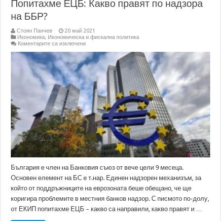
Попитахме ЕЦБ: Какво правят по надзора
на ББР?
Стоян Панчев
20 май 2021
Икономика
,
Икономическа и фискална политика
за
Коментарите са изключени
Попитахме
ЕЦБ:
Какво
правят
по
надзора
на
ББР?
България е член на Банковия съюз от вече цели 9 месеца.
Основен елемент на БС е т.нар. Единен надзорен механизъм, за
който от поддръжниците на еврозоната беше обещано, че ще
коригира проблемите в местния банков надзор. С писмото по-долу,
от ЕКИП попитахме ЕЦБ – какво са направили, какво правят и …