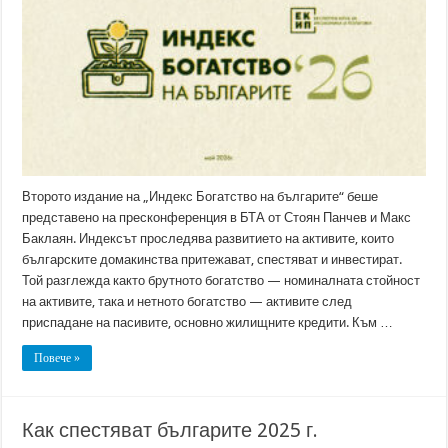
Второто издание на „Индекс Богатство на българите“ беше
представено на пресконференция в БТА от Стоян Панчев и Макс
Баклаян. Индексът проследява развитието на активите, които
българските домакинства притежават, спестяват и инвестират.
Той разглежда както брутното богатство — номиналната стойност
на активите, така и нетното богатство — активите след
приспадане на пасивите, основно жилищните кредити. Към …
Повече »
Как спестяват българите 2025 г.