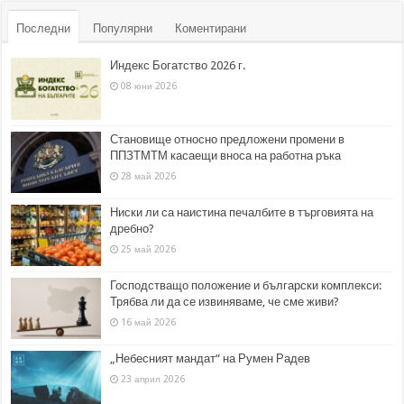
Последни
Популярни
Коментирани
Индекс Богатство 2026 г.
08 юни 2026
Становище относно предложени промени в
ППЗТМТМ касаещи вноса на работна ръка
28 май 2026
Ниски ли са наистина печалбите в търговията на
дребно?
25 май 2026
Господстващо положение и български комплекси:
Трябва ли да се извиняваме, че сме живи?
16 май 2026
„Небесният мандат“ на Румен Радев
23 април 2026