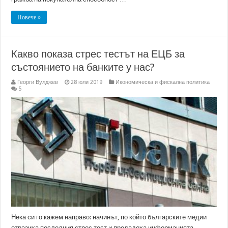
Повече »
Какво показа стрес тестът на ЕЦБ за
състоянието на банките у нас?
Георги Вулджев
28 юли 2019
Икономическа и фискална политика
5
Нека си го кажем направо: начинът, по който българските медии
отразиха последния стрес тест и предадоха информацията,