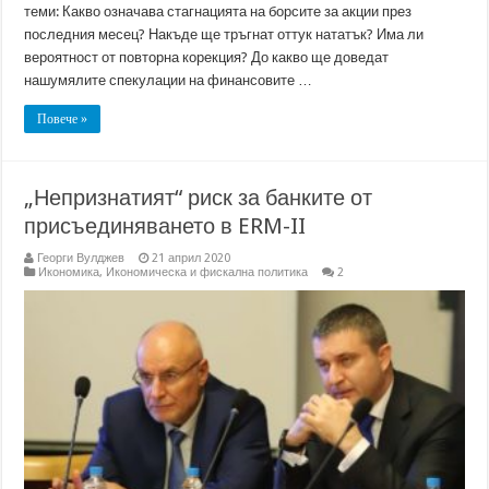
теми: Какво означава стагнацията на борсите за акции през
последния месец? Накъде ще тръгнат оттук нататък? Има ли
вероятност от повторна корекция? До какво ще доведат
нашумялите спекулации на финансовите …
Повече »
„Непризнатият“ риск за банките от
присъединяването в ERM-II
Георги Вулджев
21 април 2020
Икономика
,
Икономическа и фискална политика
2