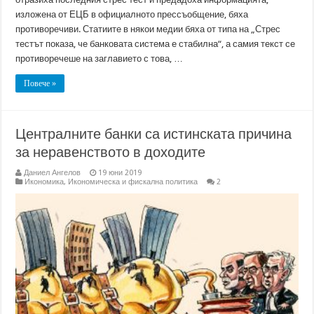
изложена от ЕЦБ в официалното прессъобщение, бяха
противоречиви. Статиите в някои медии бяха от типа на „Стрес
тестът показа, че банковата система е стабилна“, а самия текст се
противоречеше на заглавието с това, …
Повече »
Централните банки са истинската причина
за неравенството в доходите
Даниел Ангелов
19 юни 2019
Икономика
,
Икономическа и фискална политика
2