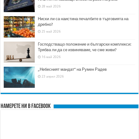
28 май 2026
Ниски ли са наистина печалбите в търговията на
дребно?
25 май 2026
Господстващо положение и български комплекси:
Трябва ли да се извиняваме, че сме живи?
16 май 2026
„Небесният мандат“ на Румен Радев
23 април 2026
Намерете ни в FACEBOOK