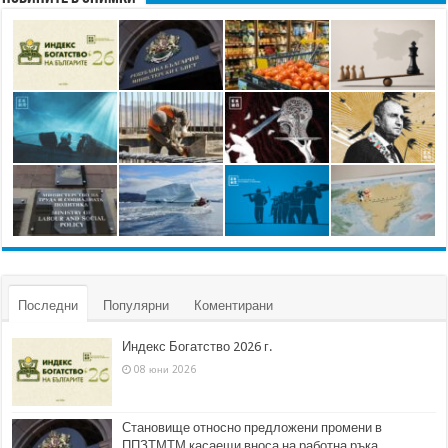
Последни
Популярни
Коментирани
Индекс Богатство 2026 г.
08 юни 2026
Становище относно предложени промени в
ППЗТМТМ касаещи вноса на работна ръка