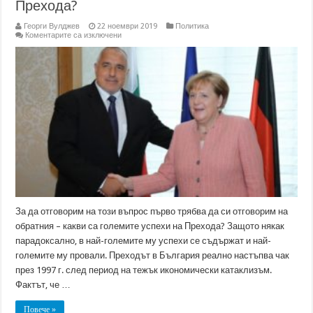
Прехода?
Георги Вулджев
22 ноември 2019
Политика
за
Коментарите са изключени
Какъв
беше
най-
големият
провал
на
Прехода?
За да отговорим на този въпрос първо трябва да си отговорим на
обратния – какви са големите успехи на Прехода? Защото някак
парадоксално, в най-големите му успехи се съдържат и най-
големите му провали. Преходът в България реално настъпва чак
през 1997 г. след период на тежък икономически катаклизъм.
Фактът, че …
Повече »