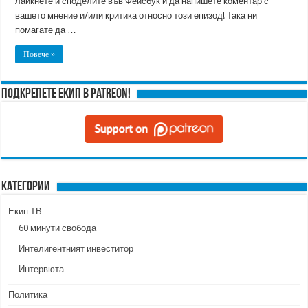
лайкнете и споделите във Фейсбук и да напишете коментар с
вашето мнение и/или критика относно този епизод! Така ни
помагате да …
Повече »
Подкрепете ЕКИП в Patreon!
Категории
Екип ТВ
60 минути свобода
Интелигентният инвеститор
Интервюта
Политика