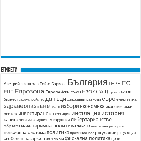
Етикети
България
ЕС
ГЕРБ
Австрийска школа
Бойко Борисов
Еврозона
САЩ
ЕЦБ
НЗОК
Европейски съюз
акции
Тръмп
данъци
евро
бизнес
държавни разходи
енергетика
градоустройство
здравеопазване
избори
икономика
икономически
злато
история
инфлация
инвестиране
растеж
инвестиции
капитализъм
либертарианство
корупция
комунизъм
парична политика
образование
пенсии
пенсионна реформа
политика
пенсионна система
регулации
регулация
промишленост
социализъм
фискална политика
свободен пазар
цени