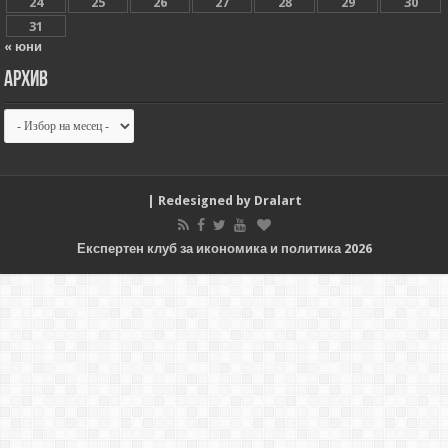
24
25
26
27
28
29
30
31
« юни
Архив
Архив
| Redesigned by
Dralart
Експертен клуб за икономика и политика 2026