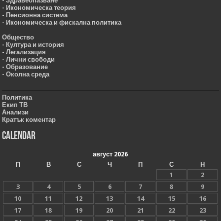
- Здравеопазване
- Икономическа теория
- Пенсионна система
- Икономическа и фискална политика
Общество
- Култура и история
- Легализация
- Лични свободи
- Образование
- Околна среда
Политика
Екип ТВ
Анализи
Кратък коментар
Calendar
август 2026
П
В
С
Ч
П
С
Н
1
2
3
4
5
6
7
8
9
10
11
12
13
14
15
16
17
18
19
20
21
22
23