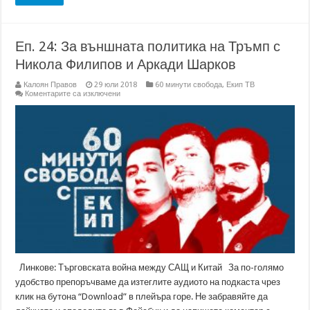
Еп. 24: За външната политика на Тръмп с
Никола Филипов и Аркади Шарков
Калоян Правов
29 юли 2018
60 минути свобода
,
Екип ТВ
за
Коментарите са изключени
Еп.
24:
За
външната
политика
на
Тръмп
с
Никола
Филипов
и
Аркади
Шарков
Линкове: Търговската война между САЩ и Китай За по-голямо
удобство препоръчваме да изтеглите аудиото на подкаста чрез
клик на бутона “Download” в плейъра горе. Не забравяйте да