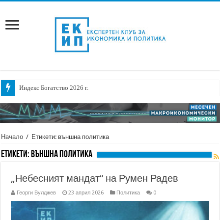
Индекс Богатство 2026 г.
Начало
/
Етикети: външна политика
Етикети:
външна политика
„Небесният мандат“ на Румен Радев
Георги Вулджев
23 април 2026
Политика
0