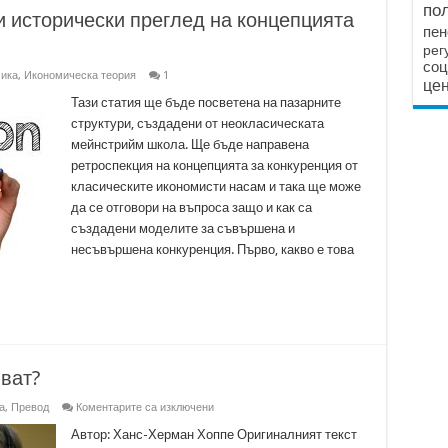
по
и исторически преглед на концепцията
пен
рег
соц
ика
,
Икономическа теория
1
цен
Тази статия ще бъде посветена на пазарните
структури, създадени от неокласическата
мейнстрийм школа. Ще бъде направена
ретроспекция на концепцията за конкуренция от
класическите икономисти насам и така ще може
да се отговори на въпроса защо и как са
създадени моделите за съвършена и
несъвършена конкуренция. Първо, какво е това
ват?
за
а
,
Превод
Коментарите са изключени
Защо
лошите
Автор: Ханс-Херман Хоппе Оригиналният текст
хора