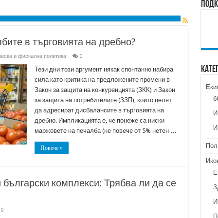
Подк
лбите в търговията на дребно?
еска и фискална политика
0
Кате
Тези дни този аргумент някак спонтанно набира
сила като критика на предложените промени в
Еки
Закон за защита на конкуренцията (ЗКК) и Закон
6
за защита на потребителите (ЗЗП), които целят
да адресират дисбалансите в търговията на
И
дребно. Импликацията е, че понеже са ниски
И
маржовете на печалба (не повече от 5% нетен …
Пол
Повече »
Ико
Е
български комплекси: Трябва ли да се
З
И
0
П