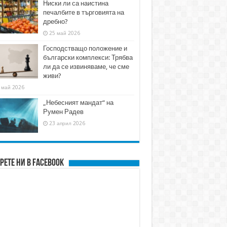
Ниски ли са наистина
печалбите в търговията на
дребно?
25 май 2026
Господстващо положение и
български комплекси: Трябва
ли да се извиняваме, че сме
живи?
 май 2026
„Небесният мандат“ на
Румен Радев
23 април 2026
рете ни в FACEBOOK