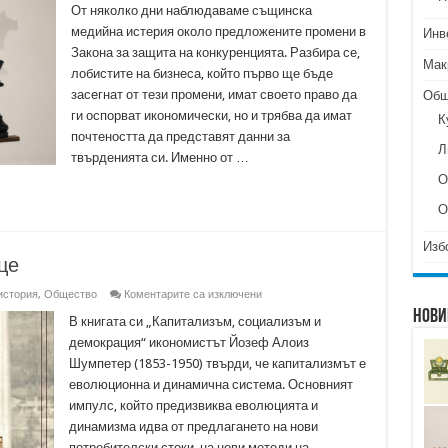
От няколко дни наблюдаваме същинска
медийна истерия около предложените промени в
Инв
Закона за защита на конкуренцията. Разбира се,
Мак
лобистите на бизнеса, който първо ще бъде
засегнат от тези промени, имат своето право да
Общ
ги оспорват икономически, но и трябва да имат
К
почтеността да представят данни за
Л
твърденията си. Именно от …
О
О
Изб
це
за
история
,
Общество
Коментарите са изключени
Капитализъм
Нови
с
В книгата си „Капитализъм, социализъм и
човешко
демокрация“ икономистът Йозеф Алоиз
лице
Шумпетер (1853-1950) твърди, че капитализмът е
еволюционна и динамична система. Основният
импулс, който предизвиква еволюцията и
динамизма идва от предлагането на нови
потребителски стоки, на нови методи на