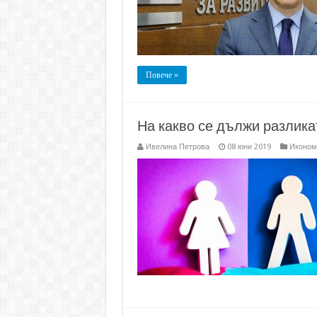
ББР
Повече »
На какво се дължи разлика
Ивелина Петрова
08 юни 2019
Иконом