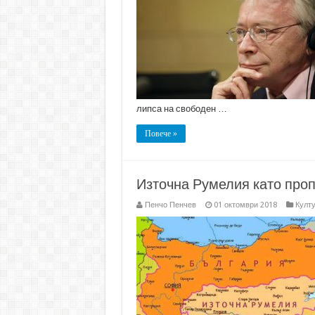
липса на свободен …
Повече »
Източна Румелия като про
Пенчо Пенчев
01 октомври 2018
Култу