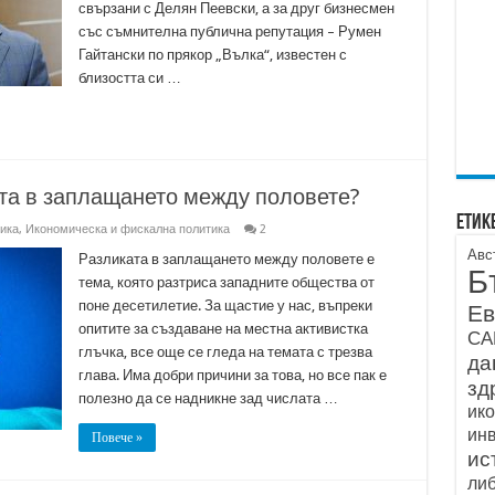
свързани с Делян Пеевски, а за друг бизнесмен
със съмнителна публична репутация – Румен
Гайтански по прякор „Вълка“, известен с
близостта си …
та в заплащането между половете?
Етик
ика
,
Икономическа и фискална политика
2
Авс
Разликата в заплащането между половете е
Б
тема, която разтриса западните общества от
поне десетилетие. За щастие у нас, въпреки
Ев
опитите за създаване на местна активистка
С
глъчка, все още се гледа на темата с трезва
да
глава. Има добри причини за това, но все пак е
зд
полезно да се надникне зад числата …
ик
ин
Повече »
ис
ли