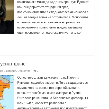
на английски може да бъде намерен тук. Едно от
управляват?
най-общоприетите твърдения сред
политикономистите е следното: всеки монопол е
лош от гледна точка на потребителя. Монополът
в своето класическо значение е правото на
изключителна привилегия, предоставена на
един производител на стока или услуга, т.е.
пуснат шанс
ра и история
,
Общество
2
Основните факти за историята на Източна
Румелия са добре известни. Тя е създадена със
съгласието на основните европейски сили,
включително Османската империя и Русия.
Съгласно решенията на Берлинския договор (13
юли 1878 г.) областта разполага с
административна автономия под пряката власт