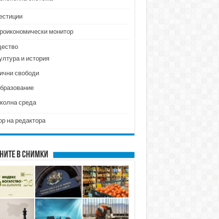
естиции
роикономически монитор
ество
ултура и история
ични свободи
бразование
колна среда
ор на редактора
ните в снимки