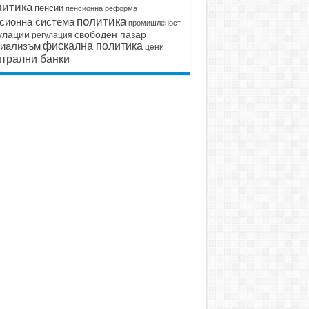
литика
пенсии
пенсионна реформа
политика
сионна система
промишленост
улации
свободен пазар
регулация
иализъм
фискална политика
цени
трални банки