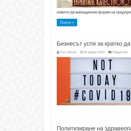
новите организационни форми на предпри
Повече »
Бизнесът успя за кратко д
Гост Автор
05 април 2020
Общество
Политизиране на здравеоп