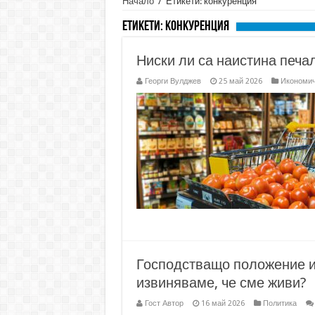
Начало
/
Етикети: конкуренция
Етикети:
конкуренция
Ниски ли са наистина печа
Георги Вулджев
25 май 2026
Икономич
Господстващо положение и 
извиняваме, че сме живи?
Гост Автор
16 май 2026
Политика