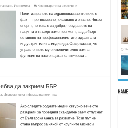
за
опазване
,
Икономика
Коментарите са изключени
Политизиране
на
Политизирането на здравеопазваенто вече е
здравеопазването
факт – прогнозирано , очаквано и опасно. Някои
спорят, че това е за добро, че здравето на
нацията е твърде важен сегмент, за да бъде
оставено на професионалистите, здравната
индустрия или на индивида. Също казват, че
16
управлението му е изключително важна
функция на настоящата политическа …
рябва да закрием ББР
Наме
ка
,
Икономическа и фискална политика
Ако следите родните медии сигурно вече сте
разбрали за поредния скандален заем отпуснат
от Българска банка за развитие. Този път не
става въпрос за някой от крупните бизнеси