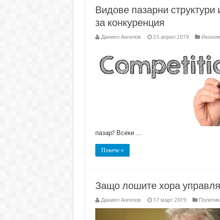
Видове пазарни структури 
за конкуренция
Даниел Ангелов
25 април 2019
Иконом
пазар? Всеки …
Повече »
Защо лошите хора управля
Даниел Ангелов
17 март 2019
Политик