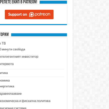
репете ЕКИП в Patreon!
гории
п ТВ
0 минути свобода
нтелигентният инвеститор
нтервюта
итика
номика
нергетика
дравеопазване
кономическа и фискална политика
енсионна система