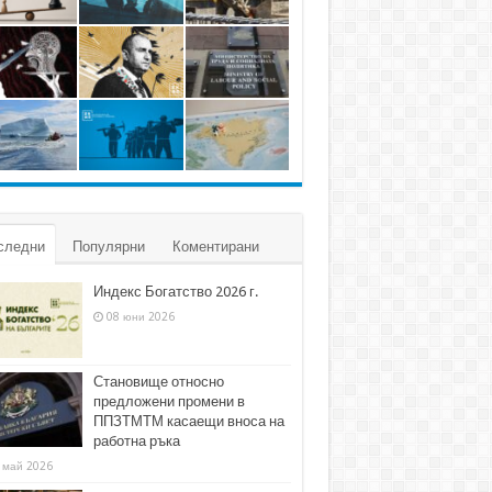
следни
Популярни
Коментирани
Индекс Богатство 2026 г.
08 юни 2026
Становище относно
предложени промени в
ППЗТМТМ касаещи вноса на
работна ръка
 май 2026