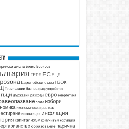
ети
трийска школа
Бойко Борисов
ългария
ЕС
ГЕРБ
ЕЦБ
розона
НЗОК
Европейски съюз
АЩ
акции
бизнес
Тръмп
градоустройство
нъци
евро
държавни разходи
енергетика
равеопазване
избори
злато
ономика
икономически растеж
инфлация
вестиране
инвестиции
тория
капитализъм
корупция
комунизъм
парична
бертарианство
образование