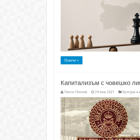
Повече »
Капитализъм с човешко ли
Пенчо Пенчев
29 юни 2021
Култура и 