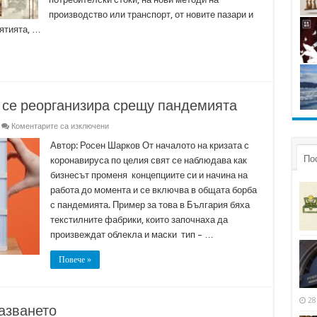
производство или транспорт, от новите пазари и
ятията, …
а се реорганизира срещу пандемията
за
Коментарите са изключени
Бизнесът
успя
Автор: Росен Шарков От началото на кризата с
за
По
коронавируса по целия свят се наблюдава как
кратко
да
бизнесът променя концепциите си и начина на
се
работа до момента и се включва в общата борба
реорганизира
срещу
с пандемията. Пример за това в България бяха
пандемията
текстилните фабрики, които започнаха да
произвеждат облекла и маски тип – …
Повече »
28
азването