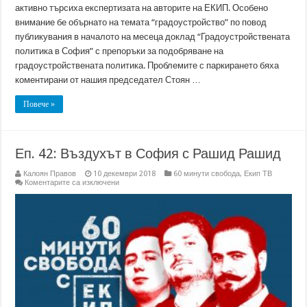
активно търсиха експертизата на авторите на ЕКИП. Особено
внимание бе обърнато на темата “градоустройство” по повод
публикувания в началото на месеца доклад “Градоустройствената
политика в София” с препоръки за подобряване на
градоустройствената политика. Проблемите с паркирането бяха
коментирани от нашия председател Стоян …
Повече »
Еп. 42: Въздухът в София с Рашид Рашид
Калоян Правов
10 декември 2018
60 минути свобода
,
Екип ТВ
за
Коментарите са изключени
Еп.
42:
Въздухът
в
София
с
Рашид
Рашид