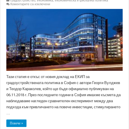
Градоустройство
,
Икономика
,
Икономическа и фискална политика
за
Коментарите са изключени
Как
Столична
община
може
да
стимулира
икономическото
развитие
на
София?
Тази статия е откъс от новия доклад на ЕКИП за
градоустройствената политика в София с автори Георги Вулджев
и Теодор Караколев, който ще бъде официално публикуван на
06.11.2018 г. През последните години в София имахме късмета да
наблюдаваме нагледен сравнителен експеримент между два
подхода към привличането на повече инвестиции, стимулирането
…
Повече »