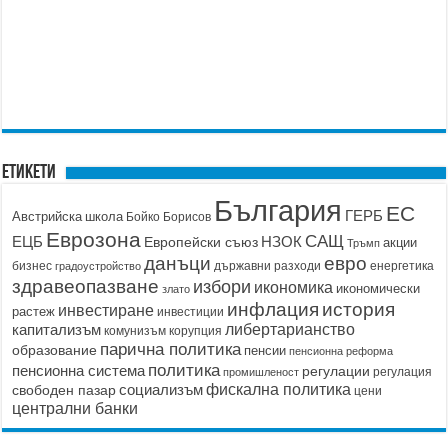
Етикети
България
ЕС
ГЕРБ
Австрийска школа
Бойко Борисов
Еврозона
САЩ
ЕЦБ
НЗОК
Европейски съюз
акции
Тръмп
данъци
евро
бизнес
държавни разходи
енергетика
градоустройство
здравеопазване
избори
икономика
икономически
злато
история
инфлация
инвестиране
растеж
инвестиции
капитализъм
либертарианство
корупция
комунизъм
парична политика
образование
пенсии
пенсионна реформа
политика
пенсионна система
регулации
регулация
промишленост
социализъм
фискална политика
свободен пазар
цени
централни банки