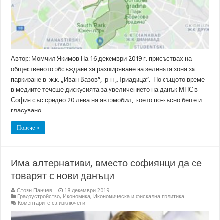
обществено
обсъждане
Автор: Момчил Якимов На 16 декември 2019 г. присъствах на
общественото обсъждане за разширяване на зелената зона за
паркиране в ж.к. „Иван Вазов“, р-н „Триадица“. По същото време
в медиите течеше дискусията за увеличението на данък МПС в
София със средно 20 лева на автомобил, което по-късно беше и
гласувано …
Повече »
Има алтернативи, вместо софиянци да се
товарят с нови данъци
Стоян Панчев
18 декември 2019
Градоустройство
,
Икономика
,
Икономическа и фискална политика
за
Коментарите са изключени
Има
алтернативи,