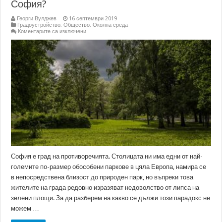
София?
Георги Вулджев
16 септември 2019
Градоустройство
,
Общество
,
Околна среда
за
Коментарите са изключени
Какъв
е
проблемът
със
зелените
площи
в
София?
София е град на противоречията. Столицата ни има едни от най-
големите по-размер обособени паркове в цяла Европа, намира се
в непосредствена близост до природен парк, но въпреки това
жителите на града редовно изразяват недоволство от липса на
зелени площи. За да разберем на какво се дължи този парадокс не
можем …