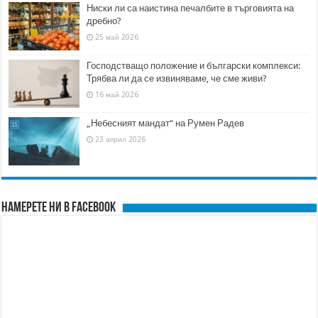
Ниски ли са наистина печалбите в търговията на
дребно?
25 май 2026
Господстващо положение и български комплекси:
Трябва ли да се извиняваме, че сме живи?
16 май 2026
„Небесният мандат“ на Румен Радев
23 април 2026
Намерете ни в FACEBOOK