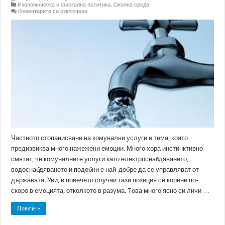
Икономическа и фискална политика
,
Околна среда
за
Коментарите са изключени
Повече
емоции
отколкото
разум
в
споровете
за
концесиите
на
комунални
услуги
Частното стопанисване на комунални услуги е тема, която
предизвиква много нажежени емоции. Много хора инстинктивно
смятат, че комуналните услуги като електроснабдяването,
водоснабдяването и подобни е най-добре да се управляват от
държавата. Уви, в повечето случаи тази позиция се корени по-
скоро в емоцията, отколкото в разума. Tова много ясно си личи …
Повече »