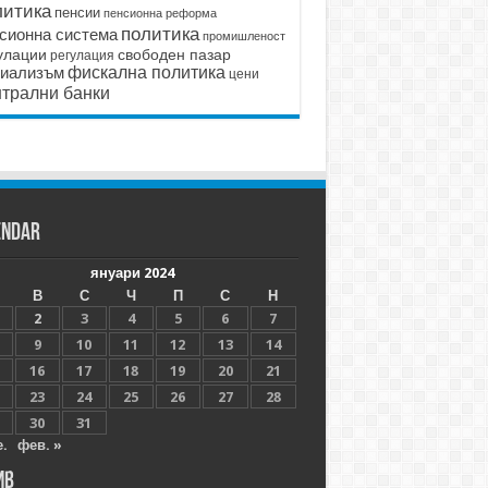
литика
пенсии
пенсионна реформа
политика
сионна система
промишленост
улации
свободен пазар
регулация
иализъм
фискална политика
цени
трални банки
endar
януари 2024
В
С
Ч
П
С
Н
2
3
4
5
6
7
9
10
11
12
13
14
16
17
18
19
20
21
23
24
25
26
27
28
30
31
е.
фев. »
ив