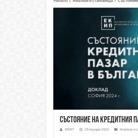
Начало
/
Анализи и становища
/
Състояние 
Състояние на кредитния п
ЕКИП
29 януари 2024
Анализи и 