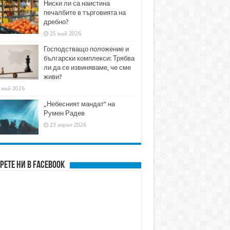
Ниски ли са наистина
печалбите в търговията на
дребно?
25 май 2026
Господстващо положение и
български комплекси: Трябва
ли да се извиняваме, че сме
живи?
 май 2026
„Небесният мандат“ на
Румен Радев
23 април 2026
рете ни в FACEBOOK