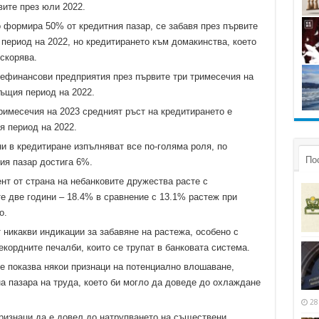
вите през юли 2022.
 формира 50% от кредитния пазар, се забавя през първите
период на 2022, но кредитирането към домакинства, което
скорява.
нефинансови предприятия през първите три тримесечия на
същия период на 2022.
римесечия на 2023 средният ръст на кредитирането е
я период на 2022.
 в кредитиране изпълняват все по-голяма роля, по
По
ия пазар достига 6%.
нт от страна на небанковите дружества расте с
 две години – 18.4% в сравнение с 13.1% растеж при
о.
 никакви индикации за забавяне на растежа, особено с
екордните печалби, които се трупат в банковата система.
е показва някои признаци на потенциално влошаване,
на пазара на труда, което би могло да доведе до охлаждане
28
ризнаци да е довел до натрупването на съществени