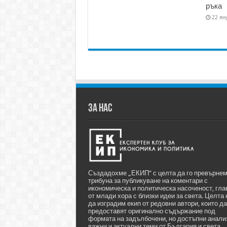
ръка
22 ян
ЗА НАС
Създадохме „ЕКИП” с целта да го превърнем
трибуна за публикуване на коментари с
икономическа и политическа насоченост, гла
от млади хора с близки идеи за света. Целта 
да изградим екип от редовни автори, които да
предоставят оригинално съдържание под
формата на задълбочени, но достъпни анали
важни и актуални теми от България и света.