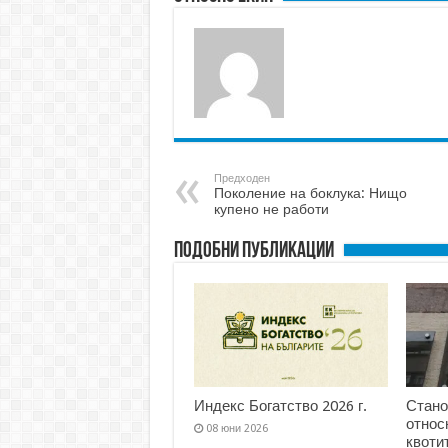
Предходен
Поколение на боклука: Нищо
купено не работи
Подобни публикации
Индекс Богатство 2026 г.
Стан
относ
08 юни 2026
квоти