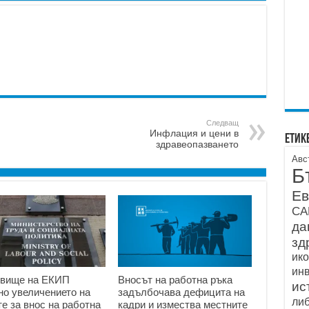
Следващ
Инфлация и цени в
Етик
здравеопазването
Авс
Б
Ев
С
да
зд
ик
ин
овище на ЕКИП
Вносът на работна ръка
ис
но увеличението на
задълбочава дефицита на
ли
те за внос на работна
кадри и измества местните