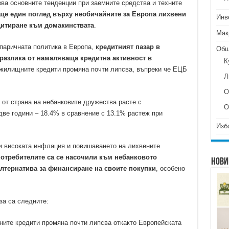
ва основните тенденции при заемните средства и техните
кредитния
пазар
ще един поглед върху необичайните за Европа лихвени
Инв
в
дитиране към домакинствата
.
България
Мак
паричната политика в Европа,
кредитният пазар в
Общ
разлика от намаляваща кредитна активност в
К
 жилищните кредити промяна почти липсва, въпреки че ЕЦБ
Л
О
 от страна на небанковите дружества расте с
О
ве години – 18.4% в сравнение с 13.1% растеж при
Изб
и високата инфлация и повишаването на лихвените
отребителите са се насочили към небанковото
Нови
алтернатива за финансиране на своите покупки
, особено
за са следните:
ните кредити промяна почти липсва откакто Европейската