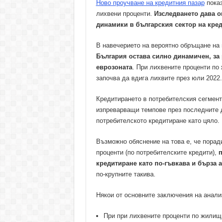
Ново проучване на кредитния пазар
показ
лихвени проценти.
Изследването дава о
динамики в българския сектор на кре
В навечерието на вероятно обръщане на 
България остава силно динамичен, за 
еврозоната
. При лихвените проценти по
започва да вдига лихвите през юли 2022.
Кредитирането в потребителския сегмент
изпреварващи темпове през последните д
потребителското кредитиране като цяло.
Възможно обяснение на това е, че порад
проценти (по потребителските кредити),
п
кредитиране като по-гъвкава и бърза 
по-крупните такива.
Някои от основните заключения на анали
При при лихвените проценти по жилищ