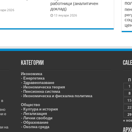
по
работници (аналитичен
доклад)
пен
уари 2026
рег
13 януари 2026
соц
цен
Категории
Cal
Икономика
- Енергетика
П
- Здравеопазване
1
- Икономическа теория
- Пенсионна система
8
- Икономическа и фискална политика
15
 в
Общество
22
- Култура и история
вно
- Легализация
ни е
29
- Лични свободи
« но
- Образование
- Околна среда
зи на
Арх