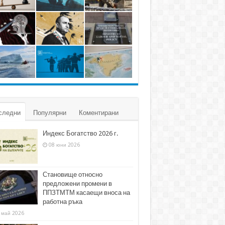
следни
Популярни
Коментирани
Индекс Богатство 2026 г.
08 юни 2026
Становище относно
предложени промени в
ППЗТМТМ касаещи вноса на
работна ръка
 май 2026