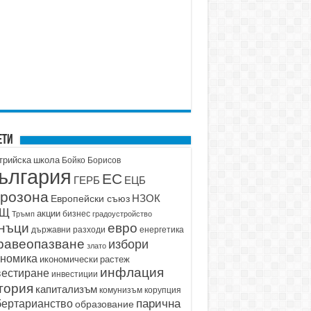
ети
трийска школа
Бойко Борисов
ългария
ЕС
ГЕРБ
ЕЦБ
розона
НЗОК
Европейски съюз
АЩ
акции
бизнес
Тръмп
градоустройство
нъци
евро
държавни разходи
енергетика
равеопазване
избори
злато
ономика
икономически растеж
инфлация
вестиране
инвестиции
тория
капитализъм
корупция
комунизъм
парична
бертарианство
образование