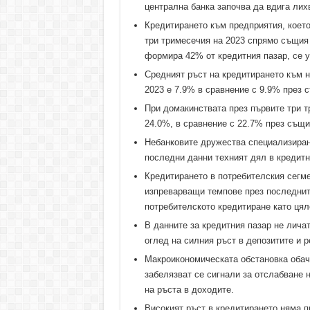
централна банка започва да вдига лих
Кредитирането към предприятия, което
три тримесечия на 2023 спрямо същия 
формира 42% от кредитния пазар, се у
Средният ръст на кредитирането към 
2023 е 7.9% в сравнение с 9.9% през 
При домакинствата през първите три т
24.0%, в сравнение с 22.7% през същи
Небанковите дружества специализирани
последни данни техният дял в кредитн
Кредитирането в потребителския сегме
изпреварващи темпове през последните
потребителското кредитиране като цял
В данните за кредитния пазар не личат
оглед на силния ръст в депозитите и р
Макроикономическата обстановка обач
забелязват се сигнали за отслабване 
на ръста в доходите.
Високият ръст в кредитирането няма п