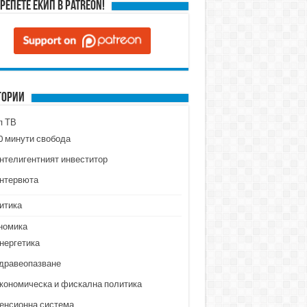
репете ЕКИП в Patreon!
гории
п ТВ
0 минути свобода
нтелигентният инвеститор
нтервюта
итика
номика
нергетика
дравеопазване
кономическа и фискална политика
енсионна система