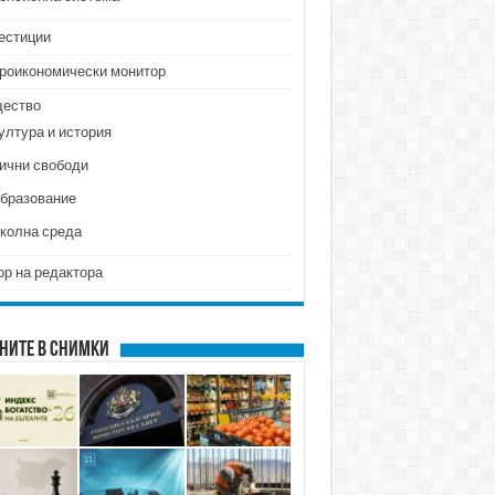
естиции
роикономически монитор
ество
ултура и история
ични свободи
бразование
колна среда
ор на редактора
ните в снимки