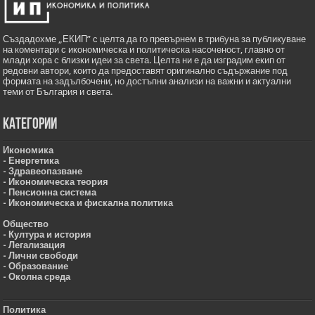
Създадохме „ЕКИП” с целта да го превърнем в трибуна за публикуване
на коментари с икономическа и политическа насоченост, главно от
млади хора с близки идеи за света. Целта ни е да изградим екип от
редовни автори, които да предоставят оригинално съдържание под
формата на задълбочени, но достъпни анализи на важни и актуални
теми от България и света.
Категории
Икономика
- Енергетика
- Здравеопазване
- Икономическа теория
- Пенсионна система
- Икономическа и фискална политика
Общество
- Култура и история
- Легализация
- Лични свободи
- Образование
- Околна среда
Политика