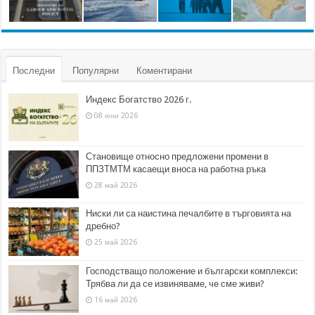
Последни
Популярни
Коментирани
Индекс Богатство 2026 г.
08 юни 2026
Становище относно предложени промени в
ППЗТМТМ касаещи вноса на работна ръка
28 май 2026
Ниски ли са наистина печалбите в търговията на
дребно?
25 май 2026
Господстващо положение и български комплекси:
Трябва ли да се извиняваме, че сме живи?
16 май 2026