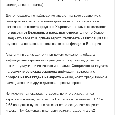
изследвания по темата).
Друго показателно наблюдение идва от прякото сравнение с
България за времето от въвеждане на еврото в Хърватия –
оказва се, че
цените средно в Хърватия не само се запазват
по-високи от България, а нарастват относително по-бързо
.
След като Хърватия приема еврото, темповете на инфлация там
редовно са по-високи от темповете на инфлация в България.
Аналогични са изводите и при декомпозиране на общата
инфлационна картина на подиндекси, свързани отделно със
стоките, услугите и базисната инфлация
. Специално за групата
на услугите се вижда ускорена инфлация, свързана с
процеса на въвеждане на еврото
– нещо, което традиционно е
наблюдавано и в други държави, приели еврото.
Изчисленията показват, че досега цените в Хърватия са
нараснали повече, отколкото в България – съответно с 1.47 и
2.63 процентни пункта по отношение на общия инфлационен
индекс. При базисната инфлация разликата достига 3.52