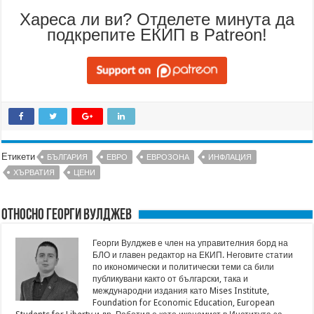
Хареса ли ви? Отделете минута да
подкрепите ЕКИП в Patreon!
Етикети
БЪЛГАРИЯ
ЕВРО
ЕВРОЗОНА
ИНФЛАЦИЯ
ХЪРВАТИЯ
ЦЕНИ
Относно Георги Вулджев
Георги Вулджев е член на управителния борд на
БЛО и главен редактор на ЕКИП. Неговите статии
по икономически и политически теми са били
публикувани както от български, така и
международни издания като Mises Institute,
Foundation for Economic Education, European