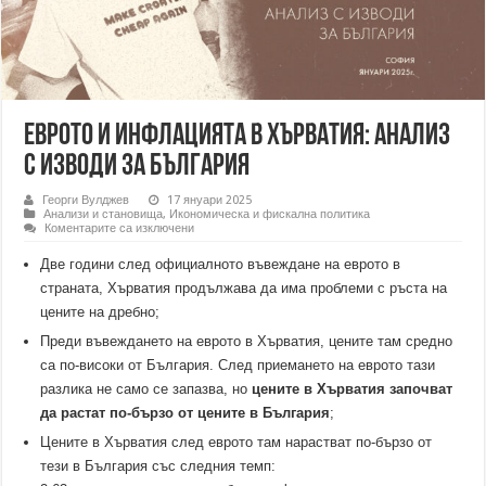
Еврото и инфлацията в Хърватия: Анализ
с изводи за България
Георги Вулджев
17 януари 2025
Анализи и становища
,
Икономическа и фискална политика
за
Коментарите са изключени
Еврото
и
Две години след официалното въвеждане на еврото в
инфлацията
в
страната, Хърватия продължава да има проблеми с ръста на
Хърватия:
цените на дребно;
Анализ
с
Преди въвеждането на еврото в Хърватия, цените там средно
изводи
за
са по-високи от България. След приемането на еврото тази
България
разлика не само се запазва, но
цените в Хърватия започват
да растат по-бързо от цените в България
;
Цените в Хърватия след еврото там нарастват по-бързо от
тези в България със следния темп: