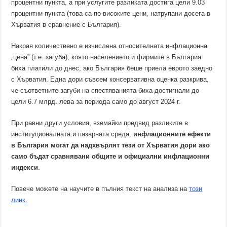
процентни пункта, а при услугите разликата достига цели 9.03
процентни пункта (това са по-високите цени, натрупани досега в
Хърватия в сравнение с България).
Накрая количествено е изчислена относителната инфлационна
„цена” (т.е. загуба), която населението и фирмите в България
биха платили до днес, ако България беше приела еврото заедно
с Хърватия. Една дори съвсем консервативна оценка разкрива,
че съответните загуби на спестяванията биха достигнали до
цели 6.7 млрд. лева за периода само до август 2024 г.
При равни други условия, вземайки предвид разликите в
институционалната и пазарната среда,
инфлационните ефекти
в България могат да надхвърлят тези от Хърватия дори ако
само бъдат сравнявани общите и официални инфлационни
индекси
.
Повече можете на научите в пълния текст на анализа на
този
линк.