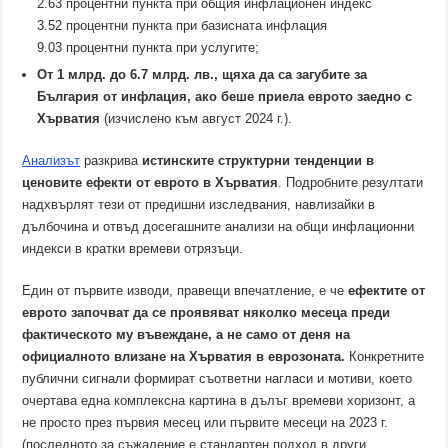
2.63 процентни пункта при общия инфлационен индекс
3.52 процентни пункта при базисната инфлация
9.03 процентни пункта при услугите;
От 1 млрд. до 6.7 млрд. лв., щяха да са загубите за
България от инфлация, ако беше приела еврото заедно с
Хърватия
(изчислено към август 2024 г.).
Анализът
разкрива
истинските структурни тенденции в
ценовите ефекти от еврото в Хърватия
. Подробните резултати
надхвърлят тези от предишни изследвания, навлизайки в
дълбочина и отвъд досегашните анализи на общи инфлационни
индекси в кратки времеви отрязъци.
Един от първите изводи, правещи впечатление, е че
ефектите от
еврото започват да се проявяват няколко месеца преди
фактическото му въвеждане, а не само от деня на
официалното влизане на Хърватия в еврозоната.
Конкретните
публични сигнали формират съответни нагласи и мотиви, което
очертава една комплексна картина в дълъг времеви хоризонт, а
не просто през първия месец или първите месеци на 2023 г.
(последното за съжаление е стандартен подход в други