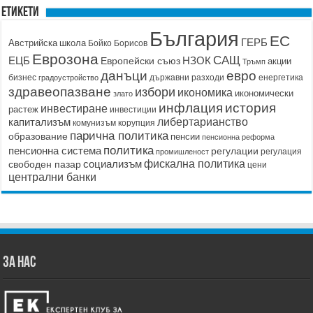
Етикети
България
ЕС
ГЕРБ
Австрийска школа
Бойко Борисов
Еврозона
САЩ
ЕЦБ
НЗОК
Европейски съюз
акции
Тръмп
данъци
евро
бизнес
държавни разходи
енергетика
градоустройство
здравеопазване
избори
икономика
икономически
злато
история
инфлация
инвестиране
растеж
инвестиции
капитализъм
либертарианство
корупция
комунизъм
парична политика
образование
пенсии
пенсионна реформа
политика
пенсионна система
регулации
регулация
промишленост
социализъм
фискална политика
свободен пазар
цени
централни банки
ЗА НАС