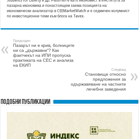
Students for Liberty и др. Работил е като икономист в Института за
пазарна икономика и понастоящем заема позицията на
икономически анализатор в CEEMarketWatch и е седмичен колумнист
по инвестиционни теми към блога на Tavex.
Предходен
Пазарът ни е крив, болниците
ни са „държавни“? Как
фактчекът на ИПИ пропуска
практиката на СЕС и анализа
на ЕКИП
Следващ
Становище относно
предложения за
одържавяване на частните
лечебни заведения
Подобни публикации