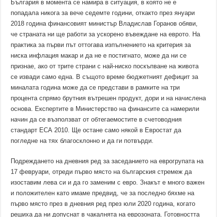
България в момента се намира в ситуация, в която не е
попадала никога за вече седемте години, откакто през януари
2018 година финансовият министър Владислав Горанов обяви,
че страната ни ще работи за ускорено въвеждане на еврото. На
практика за първи път оттогава изпълнението на критерия за
ниска инфлация макар и да не е постигнато, може да ни се
признае, ако от трите страни с най-ниско поскъпване на живота
се извади само една. В същото време бюджетният дефицит за
миналата година може да се представи в рамките на три
процента спрямо брутния вътрешен продукт, дори и на начислена
основа. Експертите в Министерство на финансите са намерили
начин да се възползват от обтегаемостите в счетоводния
стандарт ЕСА 2010. Ще остане само някой в Евростат да
погледне на тях благосклонно и да ги потвърди.
Подреждането на дневния ред за заседанието на еврогрупата на
17 февруари, отреди първо място на българския стремеж да
изоставим лева си и да го заменим с евро. Знакът е много важен
и положителен като имаме предвид, че за последно бяхме на
първо място през в дневния ред през юли 2020 година, когато
решиха да ни допуснат в чакалнята на еврозоната. Готовността