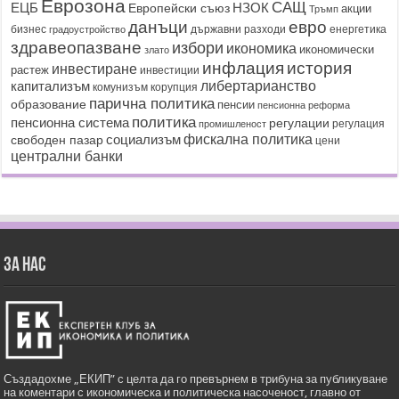
Еврозона
САЩ
ЕЦБ
НЗОК
Европейски съюз
акции
Тръмп
данъци
евро
бизнес
държавни разходи
енергетика
градоустройство
здравеопазване
избори
икономика
икономически
злато
история
инфлация
инвестиране
растеж
инвестиции
капитализъм
либертарианство
корупция
комунизъм
парична политика
образование
пенсии
пенсионна реформа
политика
пенсионна система
регулации
регулация
промишленост
социализъм
фискална политика
свободен пазар
цени
централни банки
ЗА НАС
Създадохме „ЕКИП” с целта да го превърнем в трибуна за публикуване
на коментари с икономическа и политическа насоченост, главно от