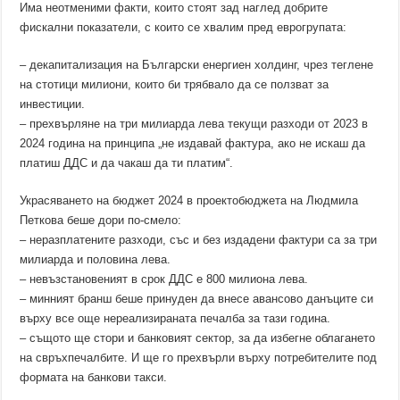
Има неотменими факти, които стоят зад наглед добрите
фискални показатели, с които се хвалим пред еврогрупата:
– декапитализация на Български енергиен холдинг, чрез теглене
на стотици милиони, които би трябвало да се ползват за
инвестиции.
– прехвърляне на три милиарда лева текущи разходи от 2023 в
2024 година на принципа „не издавай фактура, ако не искаш да
платиш ДДС и да чакаш да ти платим“.
Украсяването на бюджет 2024 в проектобюджета на Людмила
Петкова беше дори по-смело:
– неразплатените разходи, със и без издадени фактури са за три
милиарда и половина лева.
– невъзстановеният в срок ДДС е 800 милиона лева.
– минният бранш беше принуден да внесе авансово данъците си
върху все още нереализираната печалба за тази година.
– същото ще стори и банковият сектор, за да избегне облагането
на свръхпечалбите. И ще го прехвърли върху потребителите под
формата на банкови такси.