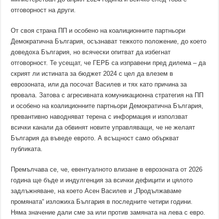
отговорност на други.
От своя страна ПП и особено на коалиционните партньори
Демократична България, осъзнават тежкото положение, до което
доведоха България, но всячески опитват да избегнат
отговорност. Те усещат, че ГЕРБ са изправени пред дилема – да
скрият ли истината за бюджет 2024 с цел да влезем в
еврозоната, или да посочат Василев и тях като причина за
провала. Затова с агресивната комуникационна стратегия на ПП
и особено на коалиционните партньори Демократична България,
превантивно наводняват терена с информация и използват
всички канали да обвинят новите управляващи, че не желаят
България да въведе еврото. А всъщност само объркват
публиката.
Премълчава се, че, евентуалното влизане в еврозоната от 2026
година ще бъде и индулгенция за всички дефицити и цялото
задлъжняване, на което Асен Василев и „Продължаваме
промяната“ изложиха България в последните четири години.
Няма значение дали сме за или против замяната на лева с евро.