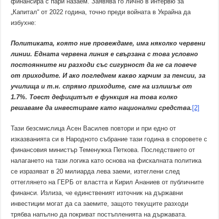
финансира с пари назаем. Заявява го лично в интервю за
„Капитал“ от 2022 година, точно преди войната в Украйна да
избухне:
Политиката, която ние провеждаме, има няколко червени
линии. Едната червена линия е свързана с това условно
постоянните ни разходи със сигурност да не са повече
от приходите. И ако погледнем какво харчим за пенсии, за
училища и т.н. спрямо приходите, сме на излишък от
1.7%. Тоест дефицитът е функция на това колко
решаваме да инвестираме като национални средства.
[2]
Тази безсмислица Асен Василев повтори и при едно от
изказванията си в Народното събрание тази година в споровете с
финансовия министър Теменужка Петкова. Последствието от
налагането на тази логика като основа на фискалната политика
се изразяват в 20 милиарда лева заеми, изтеглени след
оттеглянето на ГЕРБ от властта и Кирил Ананиев от публичните
финанси. Излиза, че единственият източник на държавни
инвестиции могат да са заемите, защото текущите разходи
трябва напълно да покриват постъпленията на държавата.