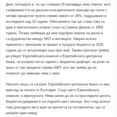
Днес легендата е, че ще съберем 18 милиарда лева повече, като
събираемостта на данъчно-осигурителните приходи ще скочи с
четири процентни пункта спрямо нивото от 29%, поддържано в
последните над 10 години. Обяснението как ще стане това се
крие в претоплените опорни точки на Симеон Дянков от 2009
година. Тогава трябваше да има подобрен анализ на риска и
сътрудничество между НАП и митниците. Накрая всичко
приключи с признание за провал и нуждата бюджета за 2020
година да се актуализира още през май. Такива прогнози трябва
да убедят Европейската комисия и Европейската централна
банка, че въпреки петте години с бюджетен дефицит, на ръба на
прага от три процента спрямо БВП, все пак трябва да ни
позволят да заменим лева с евро.
Няколко неща са сигурни. Европейската централна банка си има
преглед на печата от България. Също както Европейската
комисия, и еврогрупата. Няма начин да не са проследили цялата
бюджетна дандания в последните шест месеца. Ако след всичко
това докладите им в края на пролетта са положителни, ще се
натрапи един извод.