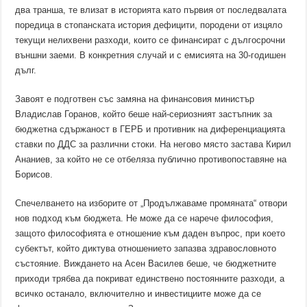
два транша, те влизат в историята като първия от последвалата
поредица в стопанската история дефицити, породени от изцяло
текущи нелихвени разходи, които се финансират с дългосрочни
външни заеми. В конкретния случай и с емисията на 30-годишен
дълг.
Завоят е подготвен със замяна на финансовия министър
Владислав Горанов, който беше най-сериозният застъпник за
бюджетна сдържаност в ГЕРБ и противник на диференциацията
ставки по ДДС за различни стоки. На негово място застава Кирил
Ананиев, за който не се отбеляза публично противопоставяне на
Борисов.
Спечелването на изборите от „Продължаваме промяната“ отвори
нов подход към бюджета. Не може да се нарече философия,
защото философията е отношение към даден въпрос, при което
субектът, който диктува отношението запазва здравословното
състояние. Виждането на Асен Василев беше, че бюджетните
приходи трябва да покриват единствено постоянните разходи, а
всичко останало, включително и инвестициите може да се