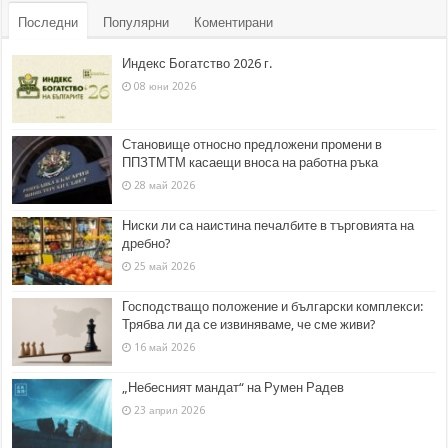
Последни
Популярни
Коментирани
Индекс Богатство 2026 г.
08 юни 2026
Становище относно предложени промени в
ППЗТМТМ касаещи вноса на работна ръка
28 май 2026
Ниски ли са наистина печалбите в търговията на
дребно?
25 май 2026
Господстващо положение и български комплекси:
Трябва ли да се извиняваме, че сме живи?
16 май 2026
„Небесният мандат“ на Румен Радев
23 април 2026