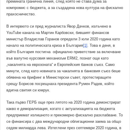
премината гранична линия, след която не става дума за
компромис с бюджета, а за създадена нова култура на фискално
прахосничество.
В интервюто си пред журналиста Явор Дачков, излъчено в
YouTube канала на Мартин Карбовски, бившият финансов
министър Владислав Горанов определи 3 юли 2020 година като
начало на политическата криза в България
[1]
. Това е деня, в
който България постигна официално приветствие за включване
във валутно курсовия механизъм ERM2, познат още като
„чакалнята на еврозоната“ и Европейския банков съюз. Само
минути, след като новината за чакалнята в банковия съюз беше
обявена на брифинг в Министерски съвет, протестиращите
срещу Борисов посрещнаха президента Румен Радев, който
вдигна свития си юмрук.
Така първо ГЕРБ още през лятото на 2020 година демонстрират
какво е деморализация, когато с актуализацията на бюджета
предприемат излишното и прекомерно фискално разхлабване. То
се финансира с два международни облигационни заема за общо
седем милиарда лева. Изтеглени през септември 2020 година, в