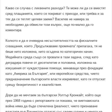
Какво се случва с лихвените разходи? Те може ли да се вместят
сред плащанията, които се покриват с приходи, или трябва и за
тях да се теглят целеви заеми? Василев не намира за
необходимо да обмисли този въпрос, още по-малко да го
коментира
Колкото и да е очевидна несъстоятелността на фискалните
схващания, които „Продължаваме промяната“ прилагаха, тя не
беше нито изложена, нито осъдена по категоричен начин.
Медийната среда също се провали в тази задача, след като
деградира повече от десетилетие и половина, изложена на
изкушения от чуждестранни помощи, минаващи през фондации
като „Америка за България“, или европейски средства, чието
предназначение българските власти изкривяват, като ги отпускат
срещу безкритичност и хвалебствия.
Дори да не мечтаем за български Уолтър Кронкайт, който още
през 1968 година с репортажите си показва, че виетнамската
война няма да бъде спечелена (реалност, чието признаване
властите във Вашингтон отлагат със седем години и цената на