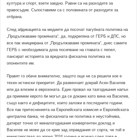
култура и спорт, взети заедно. Равни са на разходите за
правосъдие. Съпоставими са с половината от разходите за
отбрана.
След абдикацията на медиите да посочат пагубната политика на
„Продължаваме промяната“, да, подкрепяна от ГЕРБ и ДПС, но
все пак инициирана от „Продължаваме промяната“, днес самите
ГЕРБ с необходимата доза посипване на главата с пепел,
лансират историята за вредната фискална политика на
опонентите им.
Правят го обаче внимателно, защото още не са решили кое е
техен истински приоритет. Да развенчаят докрай Асен Василев
или да влезем в еврозоната. Един провал на тазгодишния напън
да приемем еврото би могъл да се докаже като вина на Василев,
също както и дефицитите, които заложи в последните години.
Все пак притесненията на Европейската комисия и Европейската
централна банка, че фискалната ни политика е неустойчива,
датират точно от миналогодишния конвергентен доклад и
Василев не може да се крие зад оправдания от сорта, че той е
министерствал до април 2024 година и всичко след това е