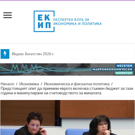
Индекс Богатство 2026 г.
Становище относно предложени промени в ППЗТМТМ касаещи вноса н
Начало
/
Икономика
/
Икономическа и фискална политика
/
Предстоящият опит да приемем еврото включва стъкмен бюджет за тази
година и манипулиране на счетоводството за миналата