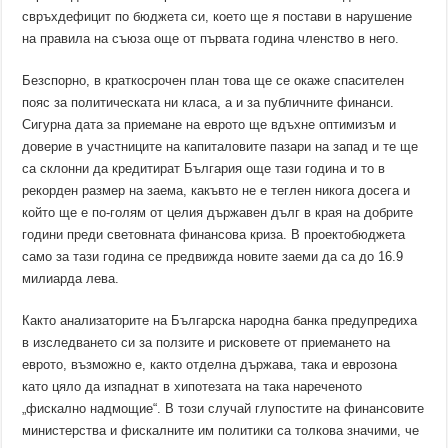
свръхдефицит по бюджета си, което ще я постави в нарушение
на правила на съюза още от първата година членство в него.
Безспорно, в краткосрочен план това ще се окаже спасителен
пояс за политическата ни класа, а и за публичните финанси.
Сигурна дата за приемане на еврото ще вдъхне оптимизъм и
доверие в участниците на капиталовите пазари на запад и те ще
са склонни да кредитират България още тази година и то в
рекорден размер на заема, какъвто не е теглен никога досега и
който ще е по-голям от целия държавен дълг в края на добрите
години преди световната финансова криза. В проектобюджета
само за тази година се предвижда новите заеми да са до 16.9
милиарда лева.
Както анализаторите на Българска народна банка предупредиха
в изследването си за ползите и рисковете от приемането на
еврото, възможно е, както отделна държава, така и еврозона
като цяло да изпаднат в хипотезата на така нареченото
„фискално надмощие“. В този случай глупостите на финансовите
министерства и фискалните им политики са толкова значими, че