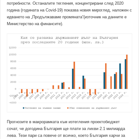
потребности. Останалите тегления, концентрирани след 2020
година (годината на Covid-19) показва новия мироглед, наложен с
идването на „Продължаваме промяната“(източник на данните е
Министерство на финансите).
Прогнозите в макрорамката към изтегления проектобюджет
сочат, че догодина България ще плати за лихви 2.1 милиарда
лева. Тези пари са повече от всичко, което България харчи за