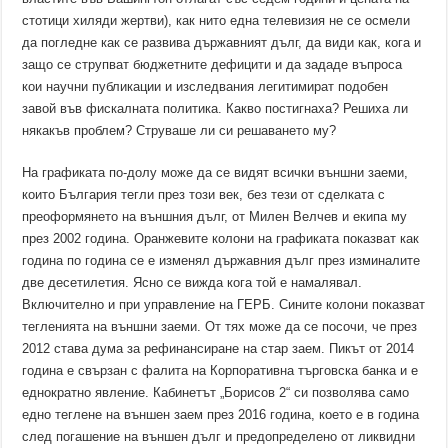
стотици хиляди жертви), как нито една телевизия не се осмели
да погледне как се развива държавният дълг, да види как, кога и
защо се струпват бюджетните дефицити и да зададе въпроса
кои научни публикации и изследвания легитимират подобен
завой във фискалната политика. Какво постигнаха? Решиха ли
някакъв проблем? Струваше ли си решаването му?
На графиката по-долу може да се видят всички външни заеми,
които България тегли през този век, без тези от сделката с
преоформянето на външния дълг, от Милен Велчев и екипа му
през 2002 година. Оранжевите колони на графиката показват как
година по година се е изменял държавния дълг през изминалите
две десетилетия. Ясно се вижда кога той е намалявал.
Включително и при управление на ГЕРБ. Сините колони показват
тегленията на външни заеми. От тях може да се посочи, че през
2012 става дума за рефинансиране на стар заем. Пикът от 2014
година е свързан с фалита на Корпоративна търговска банка и е
еднократно явление. Кабинетът „Борисов 2“ си позволява само
едно теглене на външен заем през 2016 година, което е в година
след погашение на външен дълг и предопределено от ликвидни