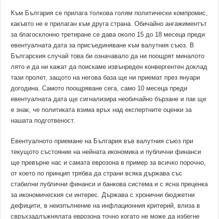
Към България се прилага толкова голям политически компромис,
какъвто не е прилаган към друга страна. Обичайно ангажиментът
за благосклонно третиране се дава около 15 до 18 месеца преди
евентуалната дата за присъединяване към валутния съюз. В
Българския случай това би означавало да ни поощрят миналото
лято и да ни кажат да поискаме извънреден конвергентен доклад
тази пролет, защото на негова база ще ни приемат през януари
догодина. Самото поощряване сега, само 10 месеца преди
евентуалната дата ще сигнализира необичайно бързане и пак ще
е знак, че политиката взима връх над експертните оценки за
нашата подготвеност.
Евентуалното приемане на България във валутния съюз при
текущото състояние на нейната икономика и публични финанси
ще превърне нас и самата еврозона в пример за всичко порочно,
от което по принцип трябва да страни всяка държава със
стабилни публични финанси и банкова система и с ясна преценка
за икономическия си интерес. Държава с хронични бюджетни
дефицити, в неизпълнение на инфлационния критерий, влиза в
свръхзадлъжнялата еврозона точно когато не може да избегне