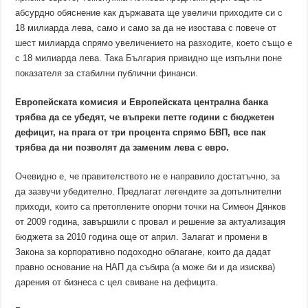
манипулиране
на
абсурдно обяснение как държавата ще увеличи приходите си с
счетоводството
18 милиарда лева, само и само за да не изостава с повече от
за
миналата
шест милиарда спрямо увеличението на разходите, което също е
с 18 милиарда лева. Така България привидно ще изпълни поне
показателя за стабилни публични финанси.
Европейската комисия и Европейската централна банка
трябва да се убедят, че въпреки петте години с бюджетен
дефицит, на прага от три процента спрямо БВП, все пак
трябва да ни позволят да заменим лева с евро.
Очевидно е, че правителството не е направило достатъчно, за
да зазвучи убедителнo. Предлагат легендите за допълнителни
приходи, които са претоплените опорни точки на Симеон Дянков
от 2009 година, завършили с провал и решение за актуализация
бюджета за 2010 година още от април. Залагат и промени в
Закона за корпоративно подоходно облагане, които да дадат
правно основание на НАП да събира (а може би и да изисква)
дарения от бизнеса с цел свиване на дефицита.