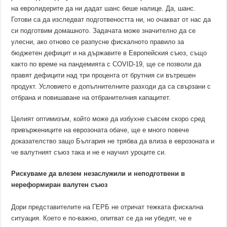
на евролидерите да ни дадат шанс беше налице. Да, шанс.
Готови са да изследват подготвеността ни, но очакват от нас да
си подготвим домашното. Задачата може значително да се
улесни, ако отново се разпусне фискалното правило за
бюджетен дефицит и на държавите в Европейския съюз, също
както по време на пандемията с COVID-19, ще се позволи да
правят дефицити над три процента от брутния си вътрешен
продукт. Условието е допълнителните разходи да са свързани с
отбрана и повишаване на отбранителния капацитет.
Целият оптимизъм, който може да избухне съвсем скоро сред
привържениците на еврозоната обаче, ще е много повече
доказателство защо България не трябва да влиза в еврозоната и
че валутният съюз така и не е научил уроците си.
Рискуваме да влезем незаслужили и неподготвени в
нереформиран валутен съюз
Дори представителите на ГЕРБ не отричат тежката фискална
ситуация. Което е по-важно, опитват се да ни убедят, че е