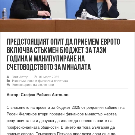
Предстоящият опит да приемем еврото
включва стъкмен бюджет за тази
година и манипулиране на
счетоводството за миналата
Гост Автор
01 март 2025
Икономическа и фискална политика
за
Коментарите са изключени
Предстоящият
опит
Автор: Стефан Райчев Антонов
да
приемем
еврото
С внасянето на проекта за бюджет 2025 от редовния кабинет на
включва
стъкмен
Росен Желязков втори пореден финансов министър жертва
бюджет
за
репутацията си и допуска да изглежда нелепо в очите на
тази
професионалната общности. В името на това България да
година
и
приеме еврото, Теменужка Петкова предложи дори още по-