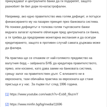
принуждават и централните банки да ги подкрепят, защото
разнобоят би бил дори по-катастрофален.
Например, ако едно правителство има голям дефицит, и потърси
финансирането му на пазарен принцип през банковата система.
Но понеже дефицитът е толкова голям търговските банки
веднага залагат купените облигации пред централната си банка,
а тя трябва да предприеме монетарна експанзия и да осигури
кредитирането, защото в противен случай самата държава може
да фалира.
На практика ще се откажем от най-голямото предимство на
валутния борд – забраната БНБ да кредитира правителството,
пряко, или косвено, като дава заеми на банковата система,
срещу залог на правителствен дълг. С влизането ни в
еврозоната, тази обичайна практика за еврозоната ще стане
присъща и у нас. За първи път след 1996 година.
[1]
https://www.youtube.com/watch?v=Esb8_l9uzmY
[2]
https://www.minfin.bg/bg/media/11696