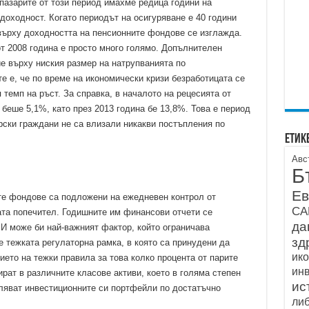
пазарите от този период имахме редица години на
доходност. Когато периодът на осигуряване е 40 години
върху доходността на пенсионните фондове се изглажда.
от 2008 година е просто много голямо. Допълнителен
ие върху ниския размер на натрупванията по
е е, че по време на икономически кризи безработицата се
темп на ръст. За справка, в началото на рецесията от
 беше 5,1%, като през 2013 година бе 13,8%. Това е период
арски граждани не са влизали никакви постъпления по
Етик
Авс
Б
Ев
те фондове са подложени на ежедневен контрол от
С
ата попечител. Годишните им финансови отчети се
да
 И може би най-важният фактор, който ограничава
зд
 тежката регулаторна рамка, в която са принудени да
ик
ието на тежки правила за това колко процента от парите
ин
рат в различните класове активи, което в голяма степен
ис
ляват инвестиционните си портфейли по достатъчно
ли