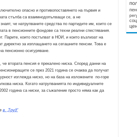
по
пен
зключително опасно и противопоставянето на първия и
рег
вата стълба са взаимнодопълващи се, а не
соц
наят, че натрупваните средства по партидите им, които се
цен
лата в пенсионните фондове са техни реални спестявания.
т. Парите, които постъпват в НОИ, и които възлизат на
ат директно за изплащането на сегашните пенсии. Това е
на пенсионно осигуряване.
 че втората пенсия е прекалено ниска. Според данни на
енсиониращите се през 2021 година се очаква да получат
гурност изглежда ниско, но на база на изложените по-горе
олкова ниска. Когато натрупванията по индивидуалните
2002 година са ниски, за съжаление просто няма как да
ъв
в. „Труд“