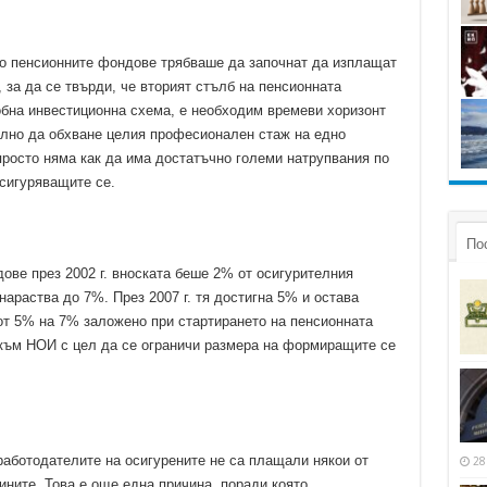
то пенсионните фондове трябваше да започнат да изплащат
 за да се твърди, че вторият стълб на пенсионната
обна инвестиционна схема, е необходим времеви хоризонт
еално да обхване целия професионален стаж на едно
просто няма как да има достатъчно големи натрупвания по
сигуряващите се.
По
ове през 2002 г. вноската беше 2% от осигурителния
нараства до 7%. През 2007 г. тя достигна 5% и остава
от 5% на 7% заложено при стартирането на пенсионната
към НОИ с цел да се ограничи размера на формиращите се
 работодателите на осигурените не са плащали някои от
28
ините. Това е още една причина, поради която