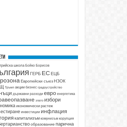
ети
трийска школа
Бойко Борисов
ългария
ЕС
ГЕРБ
ЕЦБ
розона
НЗОК
Европейски съюз
АЩ
акции
бизнес
Тръмп
градоустройство
нъци
евро
държавни разходи
енергетика
равеопазване
избори
злато
ономика
икономически растеж
инфлация
вестиране
инвестиции
тория
капитализъм
корупция
комунизъм
парична
бертарианство
образование