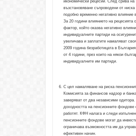
икономически рецесии. След срива на 
възстановяване съпроводени от ниска 
подобно временно негативно влияние 
За 20 години влиянието на рецесията 
фактор, който оказва негативно влиян
индивидуалните партиди на осигуренит
увеличава и заплатите намаляват своя 
2009 година безработицата в България
от 4 години, през които на някои бълг
индивидуалните им партиди.
С цел намаляване на риска пенсионни
Комисията за финансов надзор и банк
заверяват от два независими одитора.
доходността на пенсионните фондове е
работят. КФН налага и следи изпълнен
пенсионните фондове могат да инвести
ограничава възможността им да управ
ефективен начин.