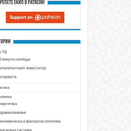
репете ЕКИП в Patreon!
гории
п ТВ
0 минути свобода
нтелигентният инвеститор
нтервюта
итика
номика
нергетика
дравеопазване
кономическа и фискална политика
енсионна система