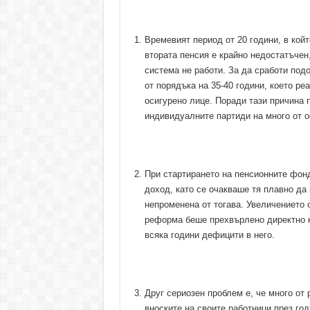
Времевият период от 20 години, в кой
втората пенсия е крайно недостатъчен,
система не работи. За да сработи под
от порядъка на 35-40 години, което р
осигурено лице. Поради тази причина 
индивидуалните партиди на много от о
При стартирането на пенсионните фонд
доход, като се очакваше тя плавно да 
непроменена от тогава. Увеличението 
реформа беше прехвърлено директно 
всяка години дефицити в него.
Друг сериозен проблем е, че много от
вноските на своите работници през год