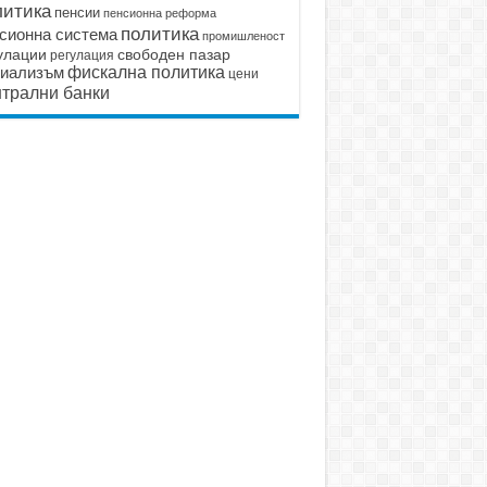
литика
пенсии
пенсионна реформа
политика
сионна система
промишленост
улации
свободен пазар
регулация
иализъм
фискална политика
цени
трални банки