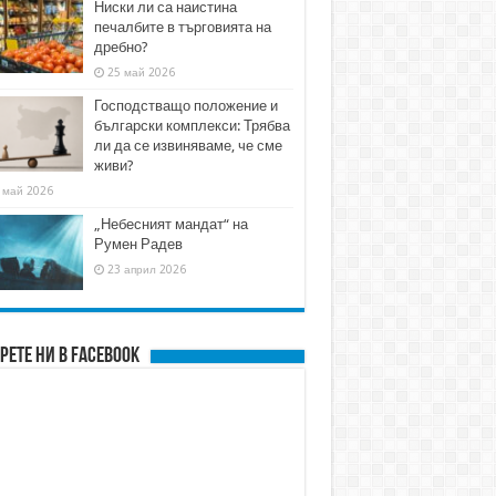
Ниски ли са наистина
печалбите в търговията на
дребно?
25 май 2026
Господстващо положение и
български комплекси: Трябва
ли да се извиняваме, че сме
живи?
 май 2026
„Небесният мандат“ на
Румен Радев
23 април 2026
рете ни в FACEBOOK