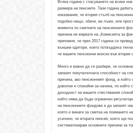
Всяка година с гласуването на всеки но
размера на пенсиите. Тази година дебатъ
изказвания, че втория стълб на пенсион
подобно нещо, обаче, ви лъже, или прос
момента по сметките на пенсионните фон
причина не вярвате на „Комисията за фин
припомня, че през 2017 година се провед
външни одитори, които потвърдиха тяхнат
че вашите пенсионни вноски във втория 
Много е важно да се разбере, че основн
запазят покупателната способност на сп
причина, ако пенсионният фонд, в който
доволни и спокойни за начина, по който 
доходност на вашите спестявания спокой
който няма да бъде ограничен регулатор
на пенсионните фондове е да запазят наш
която е винаги за сметка на поемането н
усилено, че втората пенсия, която ще по
систематизирам основните причини за то