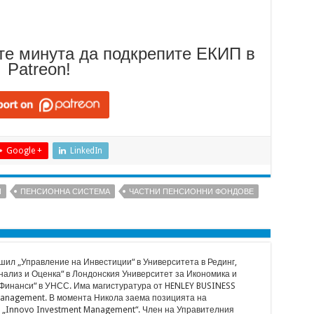
те минута да подкрепите ЕКИП в
Patreon!
Google +
LinkedIn
И
ПЕНСИОННА СИСТЕМА
ЧАСТНИ ПЕНСИОННИ ФОНДОВЕ
ил „Управление на Инвестиции“ в Университета в Рединг,
ализ и Оценка“ в Лондонския Университет за Икономика и
„Финанси“ в УНСС. Има магистуратура от HENLEY BUSINESS
anagement. В момента Никола заема позицията на
 „Innovo Investment Management“. Член на Управителния