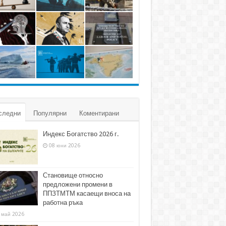
следни
Популярни
Коментирани
Индекс Богатство 2026 г.
08 юни 2026
Становище относно
предложени промени в
ППЗТМТМ касаещи вноса на
работна ръка
 май 2026