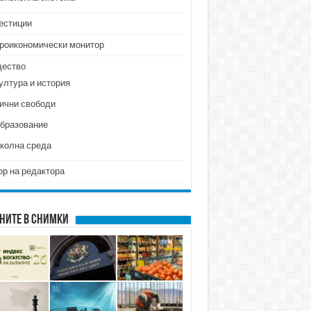
естиции
роикономически монитор
ество
ултура и история
ични свободи
бразование
колна среда
ор на редактора
ните в снимки