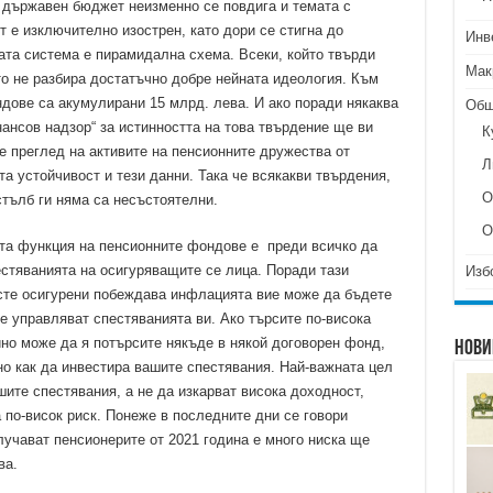
в държавен бюджет неизменно се повдига и темата с
т е изключително изострен, като дори се стигна до
Инв
ната система е пирамидална схема. Всеки, който твърди
Мак
то не разбира достатъчно добре нейната идеология. Към
дове са акумулирани 15 млрд. лева. И ако поради някаква
Общ
ансов надзор“ за истинността на това твърдение ще ви
К
е преглед на активите на пенсионните дружества от
Л
а устойчивост и тези данни. Така че всякакви твърдения,
О
стълб ги няма са несъстоятелни.
О
ата функция на пенсионните фондове е преди всичко да
естяванията на осигуряващите се лица. Поради тази
Изб
 сте осигурени побеждава инфлацията вие може да бъдете
се управляват спестяванията ви. Ако търсите по-висока
но може да я потърсите някъде в някой договорен фонд,
Нови
но как да инвестира вашите спестявания. Най-важната цел
ите спестявания, а не да изкарват висока доходност,
а по-висок риск. Понеже в последните дни се говори
лучават пенсионерите от 2021 година е много ниска ще
ва.