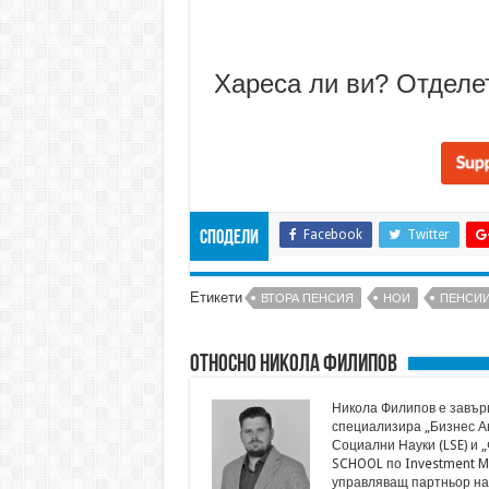
Хареса ли ви? Отделе
Facebook
Twitter
Сподели
Етикети
ВТОРА ПЕНСИЯ
НОИ
ПЕНСИ
Относно Никола Филипов
Никола Филипов е завърш
специализира „Бизнес Ан
Социални Науки (LSE) и 
SCHOOL по Investment M
управляващ партньор на