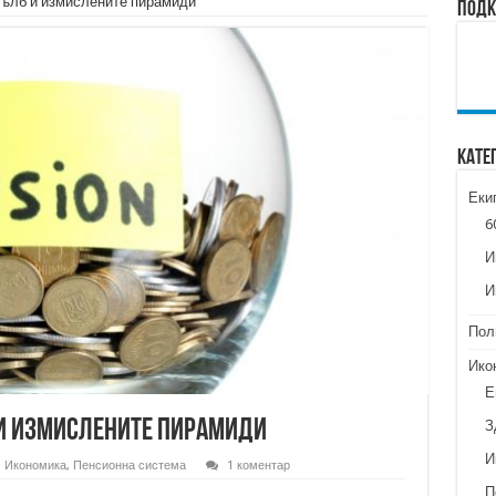
тълб и измислените пирамиди
Подк
Кате
Еки
6
И
И
Пол
Ико
Е
 и измислените пирамиди
З
И
Икономика
,
Пенсионна система
1 коментар
П