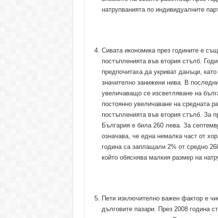
натрупванията по индивидуалните парт
Сивата икономика през годините е същ
постъпленията във втория стълб. Годи
предпочитаха да укриват данъци, като
значително занижени нива. В последни
увеличаващо се изсветляване на бълга
постоянно увеличаване на средната р
постъпленията във втория стълб. За п
България е била 260 лева. За септемв
означава, че една немалка част от хор
година са заплащали 2% от средно 260
който обяснява малкия размер на натр
Пети изключително важен фактор е чис
дълговите пазари. През 2008 година с