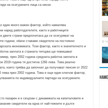
иди на осигурените лица са ниски.
о един много важен фактор, който намалява
ни наред работодателите, както и работниците
 и двете страни предпочитаха да се осигуряват на
те години, обаче ставаме свидетели на постоянно
16
рската икономиката. Този фактор, както и значителното и
аботна заплата в страната тепърва ще повишават
ример, през 2002 година средната работна заплата в
ри 2019 година тя достигна 1266 лева Това реално
ата, които трябва да започнат да получават пенсия от 2022
 лева през 2002 година. Това е още един ключов фактор,
Наме
упванията по индивидуалните партиди на осигурените.
то пазарен и е свързан с динамиката на капиталовите и
танахме свидетели на една от най-тежките и дълги