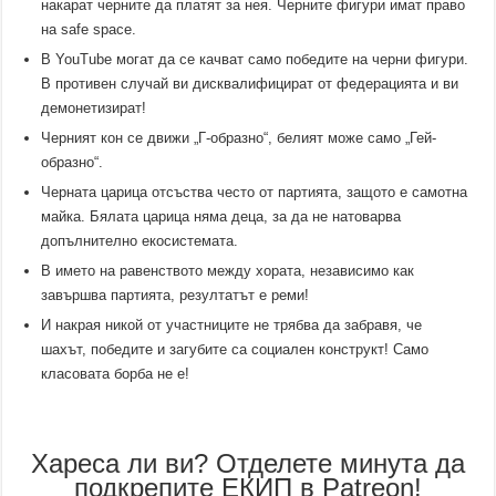
накарат черните да платят за нея. Черните фигури имат право
на safe space.
В YouTube могат да се качват само победите на черни фигури.
В противен случай ви дисквалифицират от федерацията и ви
демонетизират!
Черният кон се движи „Г-образно“, белият може само „Гей-
образно“.
Черната царица отсъства често от партията, защото е самотна
майка. Бялата царица няма деца, за да не натоварва
допълнително екосистемата.
В името на равенството между хората, независимо как
завършва партията, резултатът е реми!
И накрая никой от участниците не трябва да забравя, че
шахът, победите и загубите са социален конструкт! Само
класовата борба не е!
Хареса ли ви? Отделете минута да
подкрепите ЕКИП в Patreon!