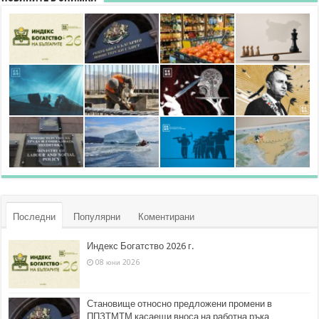
Последни
Популярни
Коментирани
Индекс Богатство 2026 г.
08 юни 2026
Становище относно предложени промени в
ППЗТМТМ касаещи вноса на работна ръка