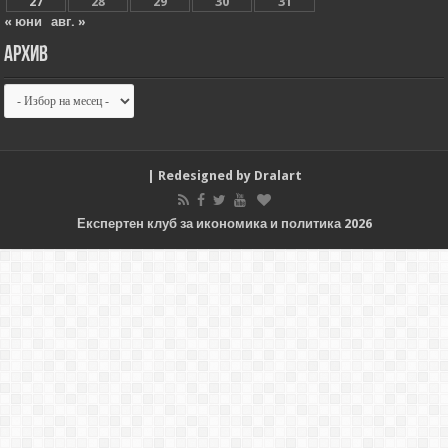
27
28
29
30
31
« юни
авг. »
Архив
Архив
| Redesigned by
Dralart
Експертен клуб за икономика и политика 2026