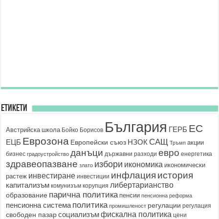
Етикети
България
ЕС
ГЕРБ
Австрийска школа
Бойко Борисов
Еврозона
САЩ
ЕЦБ
НЗОК
Европейски съюз
акции
Тръмп
данъци
евро
бизнес
държавни разходи
енергетика
градоустройство
здравеопазване
избори
икономика
икономически
злато
история
инфлация
инвестиране
растеж
инвестиции
капитализъм
либертарианство
корупция
комунизъм
парична политика
образование
пенсии
пенсионна реформа
политика
пенсионна система
регулации
регулация
промишленост
социализъм
фискална политика
свободен пазар
цени