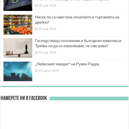
28 май 2026
Ниски ли са наистина печалбите в търговията на
дребно?
25 май 2026
Господстващо положение и български комплекси:
Трябва ли да се извиняваме, че сме живи?
16 май 2026
„Небесният мандат“ на Румен Радев
23 април 2026
Намерете ни в FACEBOOK