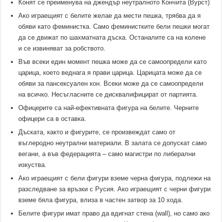
Конят се преименува на джендър неутралното Кончита (Вурст)
Ако играещият с белите желае да мести пешка, трябва да я
обяви като феминистка. Само феминистките бели пешки могат
да се движат по шахматната дъска. Останалите са на колене
и се извиняват за робството.
Във всеки един момент пешка може да се самоопредели като
царица, което веднага я прави царица. Царицата може да се
обяви за пансексуален кон. Всеки може да се самоопредели
на всичко. Несъгласните се дисквалифицират от партията.
Офицерите са най-ефективната фигура на белите. Черните
офицери са в оставка.
Дъската, както и фигурите, се произвеждат само от
въглеродно неутрални материали. В залата се допускат само
вегани, а във федерацията – само магистри по либерални
изкуства.
Ако играещият с бели фигури вземе черна фигура, подлежи на
разследване за връзки с Русия. Ако играещият с черни фигури
вземе бяла фигура, влиза в частен затвор за 10 хода.
Белите фигури имат право да вдигнат стена (wall), но само ако