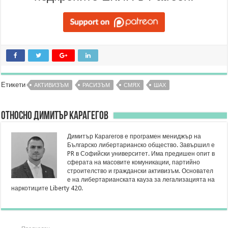
Етикети
АКТИВИЗЪМ
РАСИЗЪМ
СМЯХ
ШАХ
Относно Димитър Карагегов
Димитър Карагегов е програмен мениджър на
Българско либертарианско общество. Завършил е
PR в Софийски университет. Има предишен опит в
сферата на масовите комуникации, партийно
строителство и граждански активизъм. Основател
е на либертарианската кауза за легализацията на
наркотиците Liberty 420.