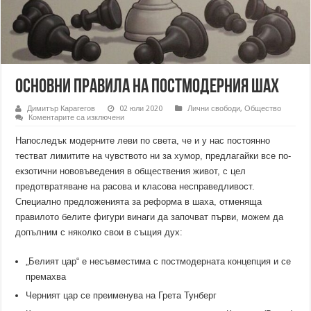
Основни правила на постмодерния шах
Димитър Карагегов
02 юли 2020
Лични свободи
,
Общество
за
Коментарите са изключени
Основни
правила
Напоследък модерните леви по света, че и у нас постоянно
на
постмодерния
тестват лимитите на чувството ни за хумор, предлагайки все по-
шах
екзотични нововъведения в обществения живот, с цел
предотвратяване на расова и класова несправедливост.
Специално предложенията за реформа в шаха, отменяща
правилото белите фигури винаги да започват първи, можем да
допълним с няколко свои в същия дух:
„Белият цар“ е несъвместима с постмодерната концепция и се
премахва
Черният цар се преименува на Грета Тунберг