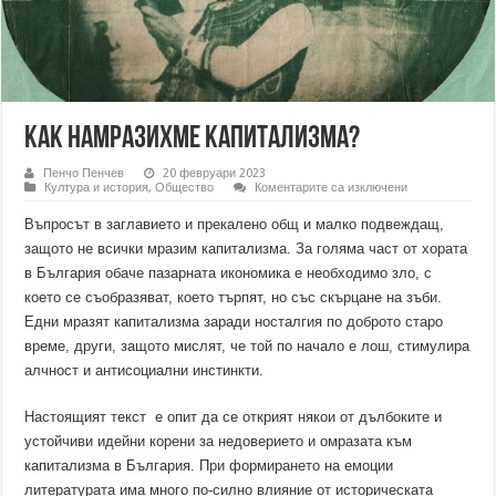
Как намразихме капитализма?
Пенчо Пенчев
20 февруари 2023
за
Култура и история
,
Общество
Коментарите са изключени
Как
намразихме
Въпросът в заглавието и прекалено общ и малко подвеждащ,
капитализма?
защото не всички мразим капитализма. За голяма част от хората
в България обаче пазарната икономика е необходимо зло, с
което се съобразяват, което търпят, но със скърцане на зъби.
Едни мразят капитализма заради носталгия по доброто старо
време, други, защото мислят, че той по начало е лош, стимулира
алчност и антисоциални инстинкти.
Настоящият текст e опит да се открият някои от дълбоките и
устойчиви идейни корени за недоверието и омразата към
капитализма в България. При формирането на емоции
литературата има много по-силно влияние от историческата