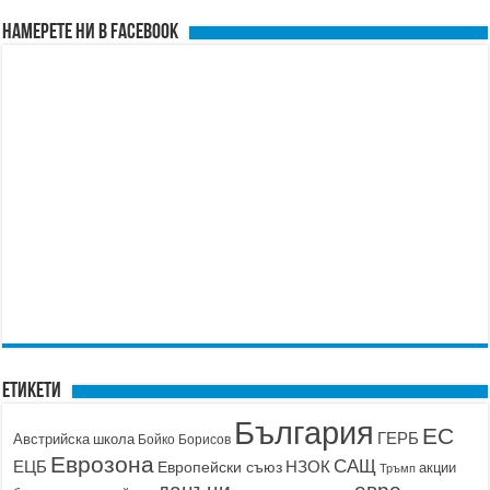
Намерете ни в FACEBOOK
Етикети
България
ЕС
ГЕРБ
Австрийска школа
Бойко Борисов
Еврозона
САЩ
ЕЦБ
НЗОК
Европейски съюз
акции
Тръмп