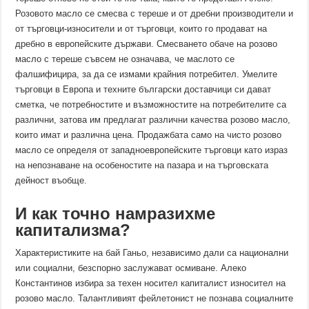
Розовото масло се смесва с тереше и от дребни производители и
от търговци-износители и от търговци, които го продават на
дребно в европейските държави. Смесването обаче на розово
масло с тереше съвсем не означава, че маслото се
фалшифицира, за да се измами крайния потребител. Умелите
търговци в Европа и техните български доставчици си дават
сметка, че потребностите и възможностите на потребителите са
различни, затова им предлагат различни качества розово масло,
които имат и различна цена. Продажбата само на чисто розово
масло се определя от западноевропейските търговци като израз
на непознаване на особеностите на пазара и на търговската
дейност въобще.
И как точно намразихме
капитализма?
Характеристиките на бай Ганьо, независимо дали са национални
или социални, безспорно заслужават осмиване. Алеко
Константинов избира за техен носител капиталист износител на
розово масло. Талантливият фейлетонист не познава социалните