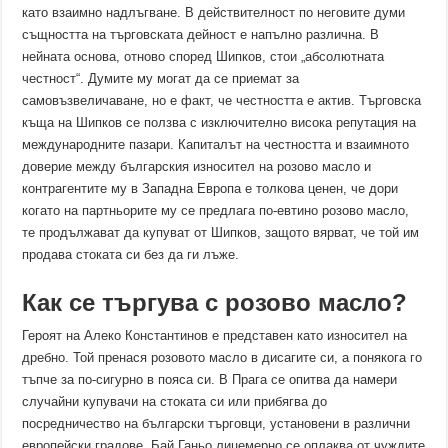
като взаимно надлъгване. В действителност по неговите думи
същността на търговската дейност е напълно различна. В
нейната основа, отново според Шипков, стои „абсолютната
честност“. Думите му могат да се приемат за
самовъзвеличаване, но е факт, че честността е актив. Търговска
къща на Шипков се ползва с изключително висока репутация на
международните пазари. Капиталът на честността и взаимното
доверие между българския износител на розово масло и
контрагентите му в Западна Европа е толкова ценен, че дори
когато на партньорите му се предлага по-евтино розово масло,
те продължават да купуват от Шипков, защото вярват, че той им
продава стоката си без да ги лъже.
Как се търгува с розово масло?
Героят на Алеко Константинов е представен като износител на
дребно. Той пренася розовото масло в дисагите си, а понякога го
тъпче за по-сигурно в пояса си. В Прага се опитва да намери
случайни купувачи на стоката си или прибягва до
посредничество на български търговци, установени в различни
европейски градове. Бай Ганьо лицемерно се оплаква от чуждите