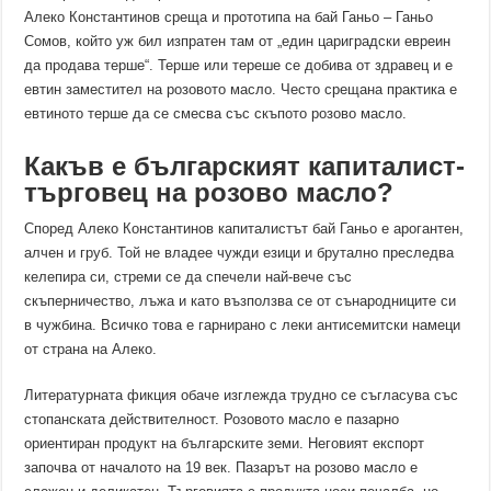
Алеко Константинов среща и прототипа на бай Ганьо – Ганьо
Сомов, който уж бил изпратен там от „един цариградски евреин
да продава терше“. Терше или тереше се добива от здравец и е
евтин заместител на розовото масло. Често срещана практика е
евтиното терше да се смесва със скъпото розово масло.
Какъв е българският капиталист-
търговец на розово масло?
Според Алеко Константинов капиталистът бай Ганьо е арогантен,
алчен и груб. Той не владее чужди езици и брутално преследва
келепира си, стреми се да спечели най-вече със
скъперничество, лъжа и като възползва се от сънародниците си
в чужбина. Всичко това е гарнирано с леки антисемитски намеци
от страна на Алеко.
Литературната фикция обаче изглежда трудно се съгласува със
стопанската действителност. Розовото масло е пазарно
ориентиран продукт на българските земи. Неговият експорт
започва от началото на 19 век. Пазарът на розово масло е