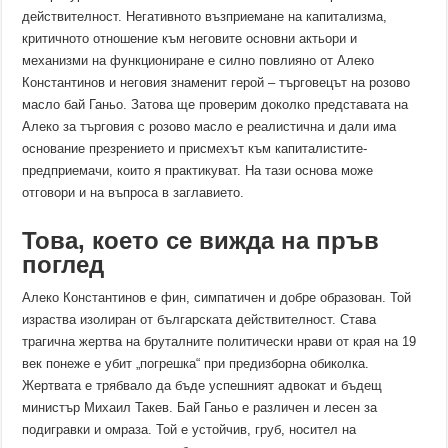
действителност. Негативното възприемане на капитализма,
критичното отношение към неговите основни актьори и
механизми на функциониране е силно повлияно от Алеко
Константинов и неговия знаменит герой – търговецът на розово
масло бай Ганьо. Затова ще проверим доколко представата на
Алеко за търговия с розово масло е реалистична и дали има
основание презрението и присмехът към капиталистите-
предприемачи, които я практикуват. На тази основа може
отговори и на въпроса в заглавието.
Това, което се вижда на пръв
поглед
Алеко Константинов е фин, симпатичен и добре образован. Той
израства изолиран от българската действителност. Става
трагична жертва на бруталните политически нрави от края на 19
век понеже е убит „погрешка“ при предизборна обиколка.
Жертвата е трябвало да бъде успешният адвокат и бъдещ
министър Михаил Такев. Бай Ганьо е различен и лесен за
подигравки и омраза. Той е устойчив, груб, носител на