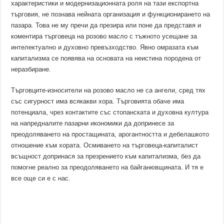
характеристики и модернизационната роля на тази експортна
търговия, не познава нейната организация и функционирането на
пазара. Това не му пречи да презира или поне да представя и
коментира търговеца на розово масло с тъжното усещане за
интелектуално и духовно превъзходство. Явно омразата към
капитализма се появява на основата на неистина породена от
неразбиране.
Търговците-износители на розово масло не са ангели, сред тях
със сигурност има всякакви хора. Търговията обаче има
потенциала, чрез контактите със стопанската и духовна култура
на напредналите пазарни икономики да допринесе за
преодоляването на простащината, арогантността и дебелашкото
отношение към хората. Осмиването на търговеца-капиталист
всъщност допринася за презрението към капитализма, без да
помогне реално за преодоляването на байганювщината. И тя е
все още си е с нас.