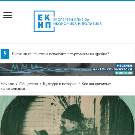
Ниски ли са наистина печалбите в търговията на дребно?
Начало
/
Общество
/
Култура и история
/
Как намразихме
капитализма?