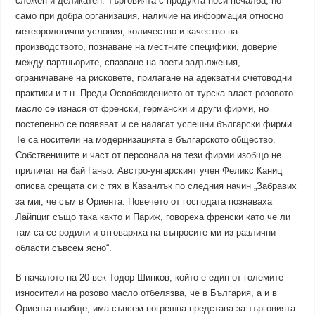
сложен и деликатен. Търговията с продукта носи печалба, но
само при добра организация, наличие на информация относно
метеорологични условия, количество и качество на
производството, познаване на местните специфики, доверие
между партньорите, спазване на поети задължения,
ограничаване на рисковете, прилагане на адекватни счетоводни
практики и т.н. Преди Освобождението от турска власт розовото
масло се изнася от френски, германски и други фирми, но
постепенно се появяват и се налагат успешни български фирми.
Те са носители на модернизацията в българското общество.
Собствениците и част от персонала на тези фирми изобщо не
приличат на бай Ганьо. Австро-унгарският учен Феликс Каниц
описва срещата си с тях в Казанлък по следния начин „Забравих
за миг, че съм в Ориента. Повечето от господата познаваха
Лайпциг също така както и Париж, говореха френски като че ли
там са се родили и отговаряха на въпросите ми из различни
области съвсем ясно“.
В началото на 20 век Тодор Шипков, който е един от големите
износители на розово масло отбелязва, че в България, а и в
Ориента въобще, има съвсем погрешна представа за търговията