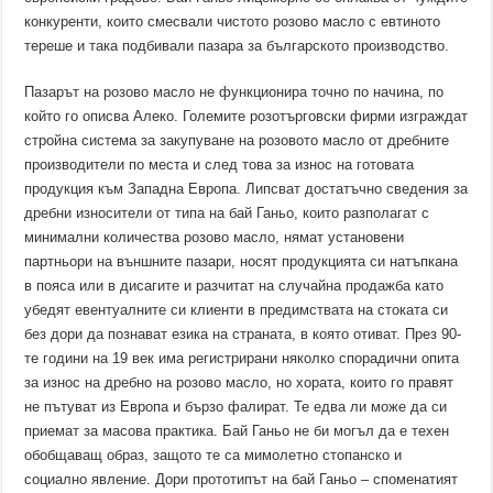
конкуренти, които смесвали чистото розово масло с евтиното
тереше и така подбивали пазара за българското производство.
Пазарът на розово масло не функционира точно по начина, по
който го описва Алеко. Големите розотърговски фирми изграждат
стройна система за закупуване на розовото масло от дребните
производители по места и след това за износ на готовата
продукция към Западна Европа. Липсват достатъчно сведения за
дребни износители от типа на бай Ганьо, които разполагат с
минимални количества розово масло, нямат установени
партньори на външните пазари, носят продукцията си натъпкана
в пояса или в дисагите и разчитат на случайна продажба като
убедят евентуалните си клиенти в предимствата на стоката си
без дори да познават езика на страната, в която отиват. През 90-
те години на 19 век има регистрирани няколко спорадични опита
за износ на дребно на розово масло, но хората, които го правят
не пътуват из Европа и бързо фалират. Те едва ли може да си
приемат за масова практика. Бай Ганьо не би могъл да е техен
обобщаващ образ, защото те са мимолетно стопанско и
социално явление. Дори прототипът на бай Ганьо – споменатият