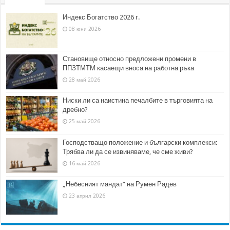
Индекс Богатство 2026 г.
08 юни 2026
Становище относно предложени промени в
ППЗТМТМ касаещи вноса на работна ръка
28 май 2026
Ниски ли са наистина печалбите в търговията на
дребно?
25 май 2026
Господстващо положение и български комплекси:
Трябва ли да се извиняваме, че сме живи?
16 май 2026
„Небесният мандат“ на Румен Радев
23 април 2026