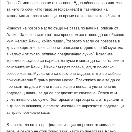
Ганьо Сомов по-скоро не е търговец. Една обоснована хипотеза
за него го сочи като гавазин (охранител) в павилиона на
казанлъшките розотърговци по време на изложението в Чикаго.
Износът на розово масло също не става по начина, описан от
Алеко. За описанието на този процес може отново да се обърнем
към Феликс Каниц, който пише: „Розовото масло се превозва в
кръгли херметически запоени тенекиени съдове с по 50 мускала
в калъфи от гъсто, отлично предпазващо сукно“. Кръглите
тенекиени съдове се наричат конкуми и могат да са по-големи от
описаните от Каниц. Някои събират повече, други по-малко
розово масло. Мускалите са стъклени съдове, в тях се събира
приблизително 5 грама розово масло. Практиката не е те да се
пренасят по дисаги или в натъпкани в пояса, а уплътнени по
подходящ начин, за да се предпазят от счупване. Освен към
уплътняване със сукно, българските търговци слагат мускалите
в дървена обшивка, а самите мускали се нареждат в подходящи
за транспортиране каси.
Въпросът за на т. нар. фалшификация на розовото масло с
тереше отново не стои точно така, както го представя Алеко.