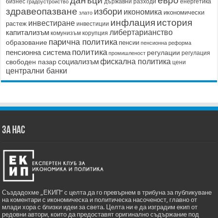
данъци
евро
бизнес
държавни разходи
енергетика
градоустройство
здравеопазване
избори
икономика
икономически
злато
история
инфлация
инвестиране
растеж
инвестиции
капитализъм
либертарианство
корупция
комунизъм
парична политика
образование
пенсии
пенсионна реформа
политика
пенсионна система
регулации
регулация
промишленост
социализъм
фискална политика
свободен пазар
цени
централни банки
ЗА НАС
Създадохме „ЕКИП” с целта да го превърнем в трибуна за публикуване
на коментари с икономическа и политическа насоченост, главно от
млади хора с близки идеи за света. Целта ни е да изградим екип от
редовни автори, които да предоставят оригинално съдържание под