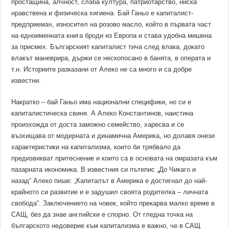
простащина, алчност, слаба култура, патриотарство, ниска
нравствена и физическа хигиена. Бай Ганьо е капиталист-
предприемач, износител на розово масло, който в първата част
на едноименната книга броди из Европа и става удобна мишена
за присмех. Българският капиталист тича след влака, докато
влакът маневрира, държи се нескопосано в банята, в операта и
т.н. Историите разказани от Алеко не са много и са добре
известни.
Накратко – бай Ганьо има национални специфики, но си е
капиталистическа свиня. А Алеко Константинов, наистина
произхожда от доста заможно семейство, харесва и се
възхищава от модерната и динамична Америка, но долавя онези
характеристики на капитализма, които би трябвало да
предизвикват притеснение и които са в основата на омразата към
пазарната икономика. В известния си пътепис „До Чикаго и
назад“ Алеко пише: „Капиталът в Америка е достигнал до най-
крайното си развитие и е задушил своята родителка – личната
свобода“. Заключението на човек, който прекарва малко време в
САЩ, без да знае английски е спорно. От гледна точка на
българското недоверие към капитализма е важно, че в САЩ