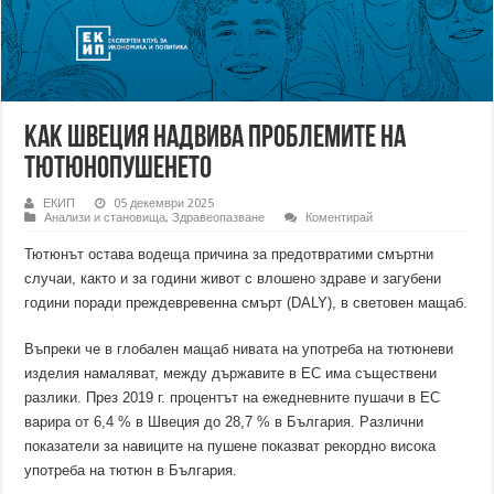
Как Швеция надвива проблемите на
тютюнопушенето
ЕКИП
05 декември 2025
Анализи и становища
,
Здравеопазване
Коментирай
Тютюнът остава водеща причина за предотвратими смъртни
случаи, както и за години живот с влошено здраве и загубени
години поради преждевревенна смърт (DALY), в световен мащаб.
Въпреки че в глобален мащаб нивата на употреба на тютюневи
изделия намаляват, между държавите в ЕС има съществени
разлики. През 2019 г. процентът на ежедневните пушачи в ЕС
варира от 6,4 % в Швеция до 28,7 % в България. Различни
показатели за навиците на пушене показват рекордно висока
употреба на тютюн в България.