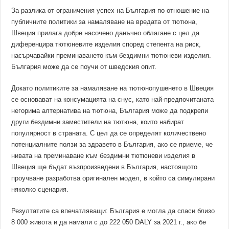
За разлика от ограничения успех на България по отношение на
публичните политики за намаляване на вредата от тютюна,
Швеция прилага добре насочено данъчно облагане с цел да
диференцира тютюневите изделия според степента на риск,
насърчавайки преминаването към бездимни тютюневи изделия.
България може да се поучи от шведския опит.
Докато политиките за намаляване на тютюнопушенето в Швеция
се основават на консумацията на снус, като най-предпочитаната
негорима алтернатива на тютюна, България може да подкрепи
други бездимни заместители на тютюна, които набират
популярност в страната. С цел да се определят количествено
потенциалните ползи за здравето в България, ако се приеме, че
нивата на преминаване към бездимни тютюневи изделия в
Швеция ще бъдат възпроизведени в България, настоящото
проучване разработва оригинален модел, в който са симулирани
няколко сценария.
Резултатите са впечатляващи: България е могла да спаси близо
8 000 живота и да намали с до 222 050 DALY за 2021 г., ако бе