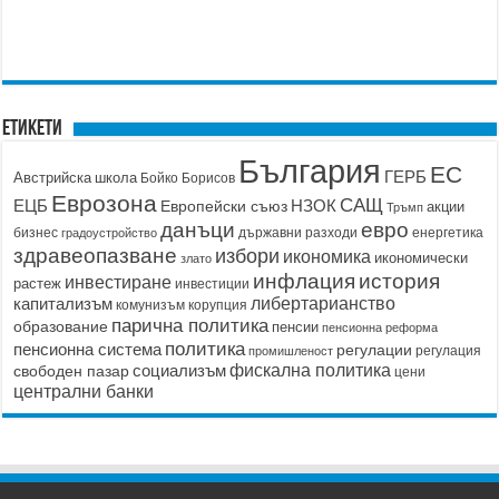
Етикети
България
ЕС
ГЕРБ
Австрийска школа
Бойко Борисов
Еврозона
САЩ
ЕЦБ
НЗОК
Европейски съюз
акции
Тръмп
данъци
евро
бизнес
държавни разходи
енергетика
градоустройство
здравеопазване
избори
икономика
икономически
злато
история
инфлация
инвестиране
растеж
инвестиции
капитализъм
либертарианство
корупция
комунизъм
парична политика
образование
пенсии
пенсионна реформа
политика
пенсионна система
регулации
регулация
промишленост
социализъм
фискална политика
свободен пазар
цени
централни банки