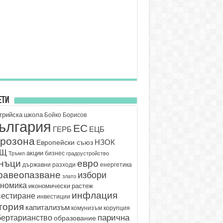
ети
трийска школа
Бойко Борисов
ългария
ЕС
ГЕРБ
ЕЦБ
розона
НЗОК
Европейски съюз
АЩ
акции
бизнес
Тръмп
градоустройство
нъци
евро
държавни разходи
енергетика
равеопазване
избори
злато
ономика
икономически растеж
инфлация
вестиране
инвестиции
тория
капитализъм
корупция
комунизъм
парична
бертарианство
образование