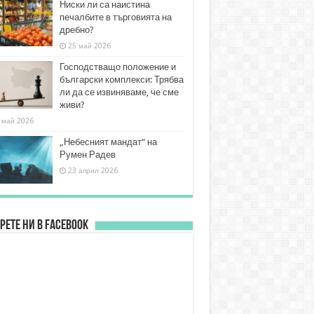
Ниски ли са наистина
печалбите в търговията на
дребно?
25 май 2026
Господстващо положение и
български комплекси: Трябва
ли да се извиняваме, че сме
живи?
 май 2026
„Небесният мандат“ на
Румен Радев
23 април 2026
рете ни в FACEBOOK