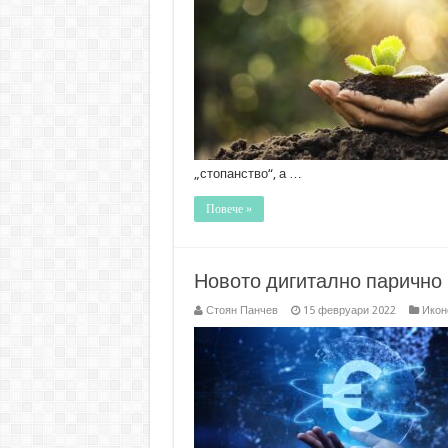
„стопанство“, а …
Повече »
Новото дигитално парично 
Стоян Панчев
15 февруари 2022
Икон