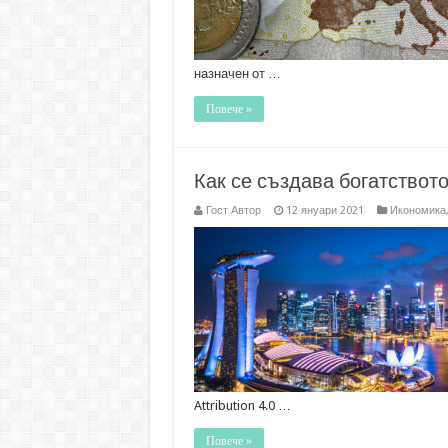
назначен от …
Повече »
Как се създава богатствот
Гост Автор
12 януари 2021
Икономика
Attribution 4.0 …
Повече »