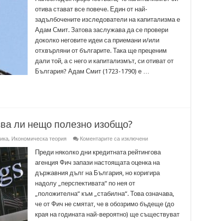
отива стават все повече. Един от най-
задълбочените изследователи на капитализма е
Адам Смит. Затова заслужава да се провери
доколко неговите идеи са приемани и/или
отхвърляни от българите. Така ще преценим
дали той, а с него и капитализмът, си отиват от
България? Адам Смит (1723-1790) е …
зва ли нещо полезно изобщо?
за
ика
,
Икономическа теория
Коментарите са изключени
Кредитният
рейтинг
Преди няколко дни кредитната рейтингова
–
агенция Фич запази настоящата оценка на
показва
ли
държавния дълг на България, но коригира
нещо
надолу „перспективата“ по нея от
полезно
изобщо?
„положителна“ към „стабилна“. Това означава,
че от Фич не смятат, че в обозримо бъдеще (до
края на годината най-вероятно) ще съществуват