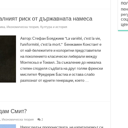
по
пен
рег
алният риск от държавната намеса
соц
цен
ика
,
Икономическа теория
,
Култура и история
Автор: Стефан Бояджиев “La variété, c’est la vie,
l’uniformité, c’est la mort.“ Бенжамен Констант е
от най-бележитите и колоритни представители
на поколението класически либерали между
Монтескьо и Токвил. За съжаление до немалка
степен споделя съдбата на друг голям френски
мислител Фредерик Бастиа и остава слабо
разпознат от идните генерации, което …
Адам Смит?
,
Икономическа теория
2
Напоследък пророчествата, че капитализмът си