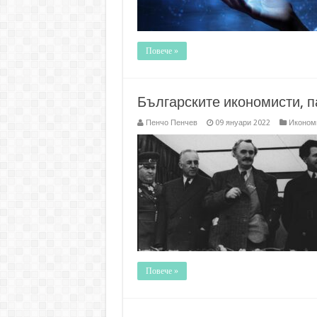
Повече »
Българските икономисти, п
Пенчо Пенчев
09 януари 2022
Иконом
Повече »