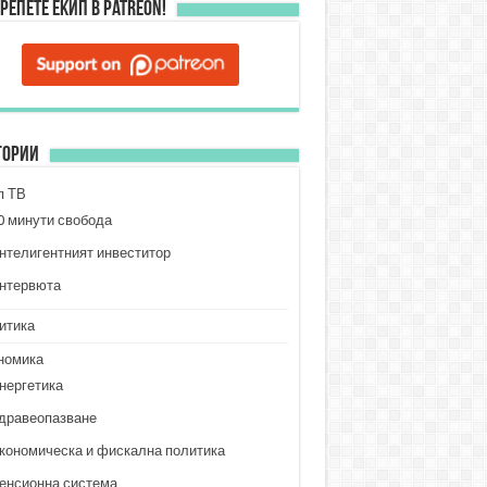
репете ЕКИП в Patreon!
гории
п ТВ
0 минути свобода
нтелигентният инвеститор
нтервюта
итика
номика
нергетика
дравеопазване
кономическа и фискална политика
енсионна система