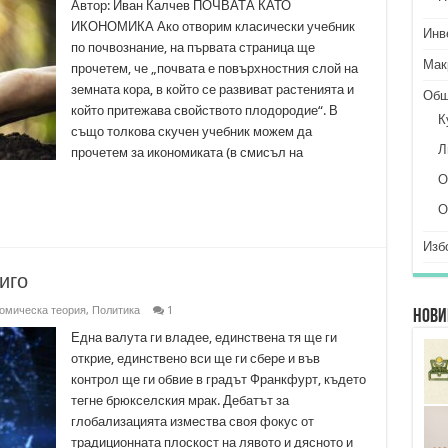
Автор: Иван Калчев ПОЧВАТА КАТО
ИКОНОМИКА Ако отворим класически учебник
Инв
по почвознание, на първата страница ще
Мак
прочетем, че „почвата е повърхностния слой на
земната кора, в който се развиват растенията и
Общ
който притежава свойството плодородие“. В
К
също толкова скучен учебник можем да
Л
прочетем за икономиката (в смисъл на
О
О
Изб
иго
омическа теория
,
Политика
1
Нови
Една валута ги владее, единствена тя ще ги
открие, единствено вси ще ги сбере и във
контрол ще ги обвие в градът Франкфурт, където
тегне брюкселския мрак. Дебатът за
глобализацията измества своя фокус от
традиционната плоскост на лявото и дясното и