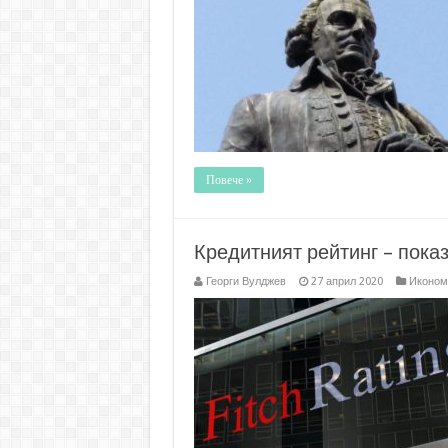
Повече »
Кредитният рейтинг – пока
Георги Вулджев
27 април 2020
Иконом