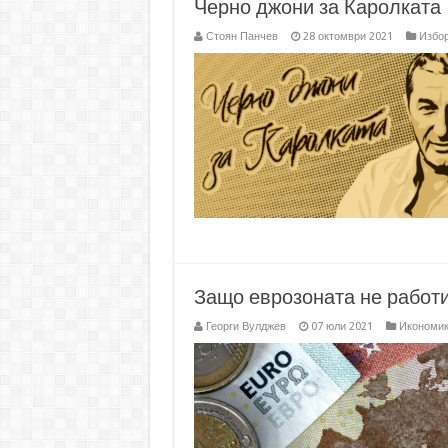
Черно джони за Каролката
Стоян Панчев
28 октомври 2021
Избор
Защо еврозоната не работ
Георги Вулджев
07 юли 2021
Икономи