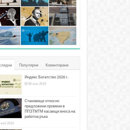
следни
Популярни
Коментирани
Индекс Богатство 2026 г.
08 юни 2026
Становище относно
предложени промени в
ППЗТМТМ касаещи вноса на
работна ръка
 май 2026