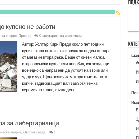
Подк
о купено не работи
за
ска теория
,
Превод
Коментарите са изключени
Поколение
Кате
на
Автор: Уолтър Кирн Преди около пет години
боклука:
купих стара сокоизстисквачка за седем долара
Нищо
Еки
купено
от магазин втора ръка. Беше от онези малки,
не
6
старовремски кухненски пособия, изглеждащи
работи
все едно са направени да устоят на взрив или
И
удар с чук. Щом включих мотора с металното
И
копче, задвижващият вал завъртя тежка
керамична глава, създадена …
Пол
Ико
Е
З
ра за либертарианци
И
ческа теория
,
Околна среда
1
П