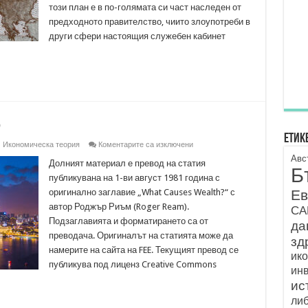
този план е в по-голямата си част наследен от
предходното правителство, чиито злоупотреби в
други сфери настоящия служебен кабинет
о
Етик
за
,
Икономическа теория
Коментарите са изключени
Как
Авс
се
Долният материал е превод на статия
Б
създава
публикувана на 1-ви август 1981 година с
богатството
Ев
оригинално заглавие „What Causes Wealth?“ с
автор Роджър Риъм (Roger Ream).
С
Подзаглавията и форматирането са от
да
преводача. Оригиналът на статията може да
зд
намерите на сайта на FEE. Текущият превод се
ик
публикува под лиценз Creative Commons
ин
ис
ли