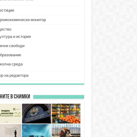
естиции
роикономически монитор
ество
ултура и история
ични свободи
бразование
колна среда
ор на редактора
ните в снимки