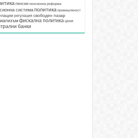
литика
пенсии
пенсионна реформа
политика
сионна система
промишленост
улации
свободен пазар
регулация
иализъм
фискална политика
цени
трални банки