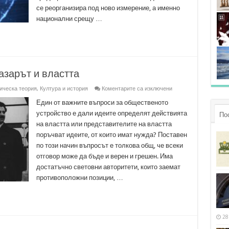
се реорганизира под ново измерение, а именно
национални срещу …
азарът и властта
за
ическа теория
,
Култура и история
Коментарите са изключени
Българските
икономисти,
Един от важните въпроси за общественото
пазарът
устройство е дали идеите определят действията
По
и
властта
на властта или представителите на властта
поръчват идеите, от които имат нужда? Поставен
по този начин въпросът е толкова общ, че всеки
отговор може да бъде и верен и грешен. Има
достатъчно световни авторитети, които заемат
противоположни позиции, …
28