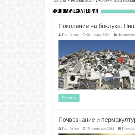
Начало
/
Икономика
/
Икономическа теория
Икономическа теория
Поколение на боклука: Нищ
Гост Автор
08 януари 2024
Икономиче
Повече »
Почвознание и пермакулту
Гост Автор
19 февруари 2022
Икономи