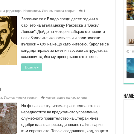
 на редактора
,
Икономика
,
Икономическа теория
1
Запознах се с Владо преди десет години в
барчето на ъгъла между Раковска и “Васил
Левски”. Дойде на мотор и набързо ме препита
по наболелите икономически и политически
въпроси – бях на нещо като интервю. Каролев се
кандидатираше за кмет и търсеше сътрудник за
16
кампанията, бях му препоръчан като негов …
Повече »
и
Наме
за
ка
,
Икономическа теория
Коментарите са изключени
Защо
еврозоната
На фона на ентусиазма в разследването на
не
нередностите на предходното управление,
работи
служебното правителство на Стефан Янев
одобри план за присъединяване на България
към еврозоната. Това е озадачаващ ход, защото