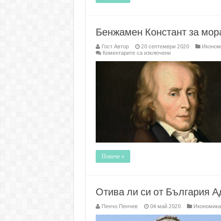
Бенжамен Констант за мор
Гост Автор
20 септември 2020
Иконом
за
Коментарите са изключени
Бенжамен
Констант
за
моралният
риск
от
държавната
намеса
Повече »
Отива ли си от България 
Пенчо Пенчев
04 май 2020
Икономика