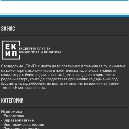
ЗА НАС
Създадохме „ЕКИП” с целта да го превърнем в трибуна за публикуване
на коментари с икономическа и политическа насоченост, главно от
млади хора с близки идеи за света. Целта ни е да изградим екип от
редовни автори, които да предоставят оригинално съдържание под
формата на задълбочени, но достъпни анализи на важни и актуални
теми от България и света.
Категории
Икономика
- Енергетика
- Здравеопазване
- Икономическа теория
- Пенсионна система