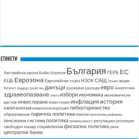
Етикети
България
ЕС
ГЕРБ
Австрийска школа
Бойко Борисов
Еврозона
САЩ
ЕЦБ
НЗОК
Европейски съюз
акции
Тръмп
данъци
евро
бизнес
държавни разходи
енергетика
градоустройство
здравеопазване
избори
икономика
икономически
злато
история
инфлация
инвестиране
растеж
инвестиции
капитализъм
либертарианство
корупция
комунизъм
парична политика
образование
пенсии
пенсионна реформа
политика
пенсионна система
регулации
регулация
промишленост
социализъм
фискална политика
свободен пазар
цени
централни банки