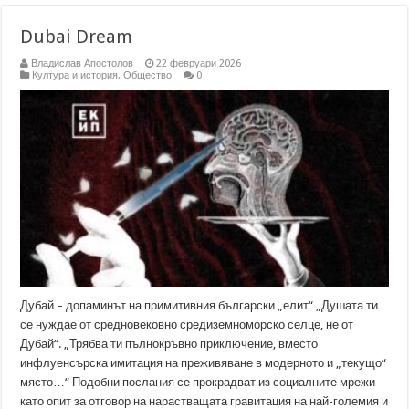
Dubai Dream
Владислав Апостолов
22 февруари 2026
Култура и история
,
Общество
0
Дубай – допаминът на примитивния български „елит“ „Душата ти
се нуждае от средновековно средиземноморско селце, не от
Дубай“. „Трябва ти пълнокръвно приключение, вместо
инфлуенсърска имитация на преживяване в модерното и „текущо“
място…“ Подобни послания се прокрадват из социалните мрежи
като опит за отговор на нарастващата гравитация на най-големия и