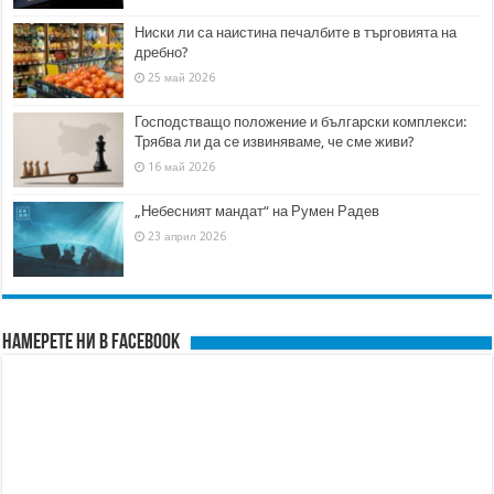
Ниски ли са наистина печалбите в търговията на
дребно?
25 май 2026
Господстващо положение и български комплекси:
Трябва ли да се извиняваме, че сме живи?
16 май 2026
„Небесният мандат“ на Румен Радев
23 април 2026
Намерете ни в FACEBOOK