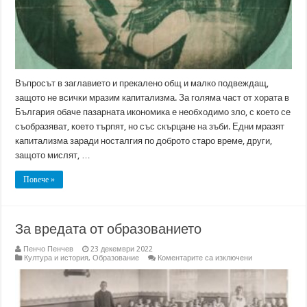
Въпросът в заглавието и прекалено общ и малко подвеждащ,
защото не всички мразим капитализма. За голяма част от хората в
България обаче пазарната икономика е необходимо зло, с което се
съобразяват, което търпят, но със скърцане на зъби. Едни мразят
капитализма заради носталгия по доброто старо време, други,
защото мислят, …
Повече »
За вредата от образованието
Пенчо Пенчев
23 декември 2022
за
Култура и история
,
Образование
Коментарите са изключени
За
вредата
от
образованието