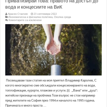
Приватизирай това: правото на достъп до
вода и концесиите на ВиК
Красен Станчев
23 септември 2022
Икономическа и фискална политика
,
Околна среда
за
Коментарите са изключени
Приватизирай
това:
правото
на
достъп
до
вода
и
концесиите
на
ВиК
Посвещавам тази статия на моя приятел Владимир Каролев, С
когото многократно сме обсъждали концесионирането на води,
топлофикации, курорти, плажове и услуги. [i] „Вана“ или „душ“:
житейски признаци на проблема Този въпрос не стои например
пред жителите на София през 1994 и началото на 1995 година.
Причината е много проста …