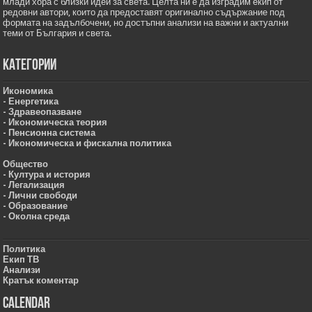
млади хора с близки идеи за света. Целта ни е да изградим екип от
редовни автори, които да предоставят оригинално съдържание под
формата на задълбочени, но достъпни анализи на важни и актуални
теми от България и света.
Категории
Икономика
- Енергетика
- Здравеопазване
- Икономическа теория
- Пенсионна система
- Икономическа и фискална политика
Общество
- Култура и история
- Легализация
- Лични свободи
- Образование
- Околна среда
Политика
Екип ТВ
Анализи
Кратък коментар
Calendar