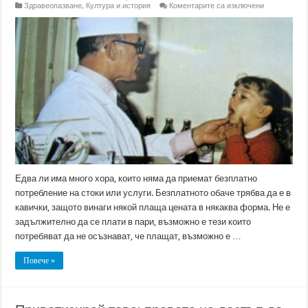
за
Здравеопазване
,
Култура и история
Коментарите са изключени
Цената
на
„безплатнот
Едва ли има много хора, които няма да приемат безплатно
потребление на стоки или услуги. Безплатното обаче трябва да е в
кавички, защото винаги някой плаща цената в някаква форма. Не е
задължително да се плати в пари, възможно е тези които
потребяват да не осъзнават, че плащат, възможно е …
Повече »