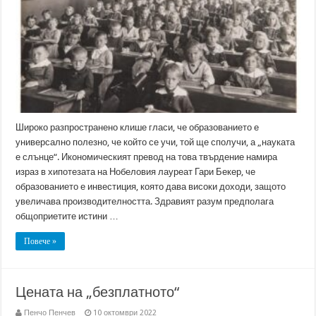
Широко разпространено клише гласи, че образованието е
универсално полезно, че който се учи, той ще сполучи, а „науката
е слънце“. Икономическият превод на това твърдение намира
израз в хипотезата на Нобеловия лауреат Гари Бекер, че
образованието е инвестиция, която дава високи доходи, защото
увеличава производителността. Здравият разум предполага
общоприетите истини …
Повече »
Цената на „безплатното“
Пенчо Пенчев
10 октомври 2022