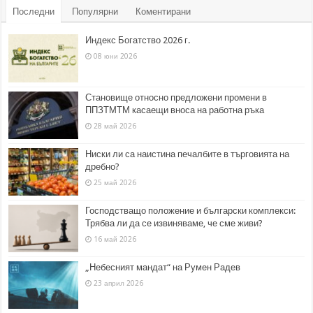
Последни
Популярни
Коментирани
Индекс Богатство 2026 г.
08 юни 2026
Становище относно предложени промени в
ППЗТМТМ касаещи вноса на работна ръка
28 май 2026
Ниски ли са наистина печалбите в търговията на
дребно?
25 май 2026
Господстващо положение и български комплекси:
Трябва ли да се извиняваме, че сме живи?
16 май 2026
„Небесният мандат“ на Румен Радев
23 април 2026