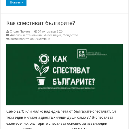
Повече »
Как спестяват българите?
Стоян Панчев
04 октомври 2024
Анализи и становища
,
Инвестиции
,
Общество
за
Коментарите са изключени
Как
спестяват
българите?
Само 22 % или малко над една пета от българите спестяват. От
тези един милион и двеста хиляди души само 37 % спестяват
ежемесечно. Българите спестяват основно за извънредни