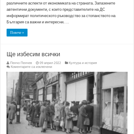
различните аспекти от икономиката на страната. Запазените
автентични документи, с които представителите на ДС
информират политическото ръководство за стопанството на
България са важни и интересни. …
Повече »
Ще избесим всички
Пенчо Пенчев
09 април 2022
Култура и история
за
Коментарите са изключени
Ще
избесим
всички