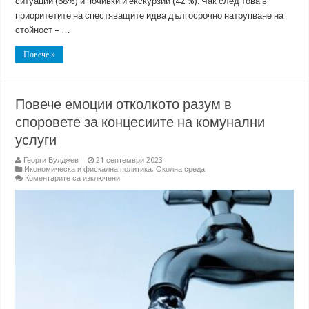
ситуации (68%) и почивки и екскурзии (42 %). Чак след това в
приоритетите на спестяващите идва дългосрочно натрупване на
стойност – …
Повече »
Повече емоции отколкото разум в
споровете за концесиите на комунални
услуги
Георги Вулджев
21 септември 2023
Икономическа и фискална политика
,
Околна среда
за
Коментарите са изключени
Повече
емоции
отколкото
разум
в
споровете
за
концесиите
на
комунални
услуги