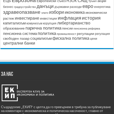
Еврозона
САЩ
ЕЦБ
НЗОК
Европейски съюз
акции
Тръмп
данъци
евро
бизнес
държавни разходи
енергетика
градоустройство
здравеопазване
избори
икономика
икономически
злато
история
инфлация
инвестиране
растеж
инвестиции
капитализъм
либертарианство
корупция
комунизъм
парична политика
образование
пенсии
пенсионна реформа
политика
пенсионна система
регулации
регулация
промишленост
социализъм
фискална политика
свободен пазар
цени
централни банки
ЗА НАС
Създадохме „ЕКИП” с целта да го превърнем в трибуна за публикуване
на коментари с икономическа и политическа насоченост, главно от