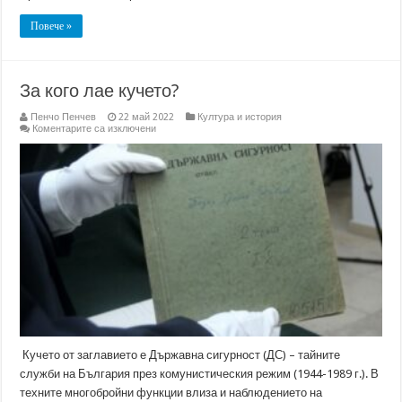
Повече »
За кого лае кучето?
Пенчо Пенчев
22 май 2022
Култура и история
за
Коментарите са изключени
За
кого
лае
кучето?
Кучето от заглавието е Държавна сигурност (ДС) – тайните
служби на България през комунистическия режим (1944-1989 г.). В
техните многобройни функции влиза и наблюдението на