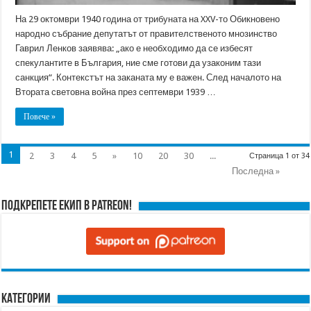
На 29 октомври 1940 година от трибуната на XXV-то Обикновено
народно събрание депутатът от правителственото мнозинство
Гаврил Ленков заявява: „ако е необходимо да се избесят
спекулантите в България, ние сме готови да узаконим тази
санкция“. Контекстът на заканата му е важен. След началото на
Втората световна война през септември 1939 …
Повече »
1
2
3
4
5
»
10
20
30
...
Страница 1 от 34
Последна »
Подкрепете ЕКИП в Patreon!
Категории