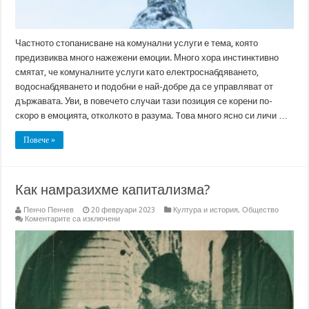
Частното стопанисване на комунални услуги е тема, която
предизвиква много нажежени емоции. Много хора инстинктивно
смятат, че комуналните услуги като електроснабдяването,
водоснабдяването и подобни е най-добре да се управляват от
държавата. Уви, в повечето случаи тази позиция се корени по-
скоро в емоцията, отколкото в разума. Tова много ясно си личи …
Повече »
Как намразихме капитализма?
Пенчо Пенчев
20 февруари 2023
Култура и история
,
Общество
за
Коментарите са изключени
Как
намразихме
капитализма?