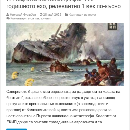
годишното ехо, релевантно 1 век по-късно
Николай Филибев
28 май 2025
Култура и история
за
Коментарите са изключени
IV
Национална
Катастрофа?
100-
годишното
ехо,
релевантно
1
век
по-
късно
Озверялото бързане към еврозоната, за да „седнем на масата на
богатите“, оставя особено неприятен вкус в устата, напомнящ
претупаните преговори със съюзниците (а впоследствие и
врагове) от балканските войни, което има решаваща роля за
настъпването на Първата национална катастрофа. Колегите от
ЕКИП добре са описали трагедията на еврозоната и са …