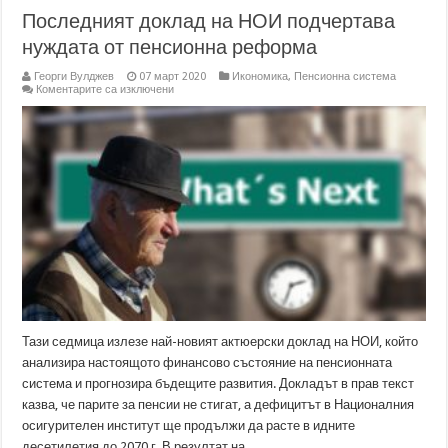
Последният доклад на НОИ подчертава
нуждата от пенсионна реформа
Георги Вулджев
07 март 2020
Икономика
,
Пенсионна система
за
Коментарите са изключени
Последният
доклад
на
НОИ
подчертава
нуждата
от
пенсионна
реформа
Тази седмица излезе най-новият актюерски доклад на НОИ, който
анализира настоящото финансово състояние на пенсионната
система и прогнозира бъдещите развития. Докладът в прав текст
казва, че парите за пенсии не стигат, а дефицитът в Националния
осигурителен институт ще продължи да расте в идните
десетилетия до 2070 г. В резултат на …