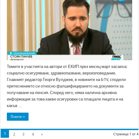
медиите
за
новата
пенсионна
формула
и
проблемите
в
здравеопазването
Темите в участията на автори от ЕКИП през месец март касаеха:
социално осигуряване, здравеопазване, вероизповедание.
Главният редактор Георги Вулджев, в новините на bTV, сподели
притеснението си относно фалшифицирането на документи за
получаване на пенсия. Според него, няма налична архивна
информация за това какви осигуровки са плащали лицата и на
какъв …
Повече »
1
2
3
4
»
Страница 1 от 4