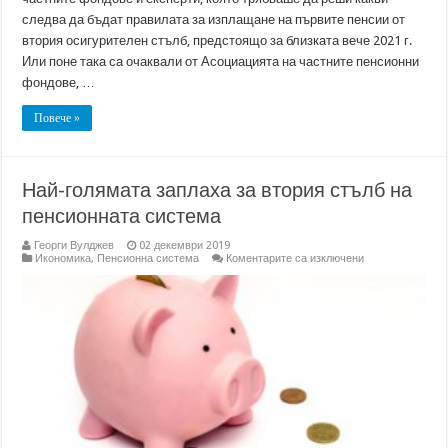
следва да бъдат правилата за изплащане на първите пенсии от
втория осигурителен стълб, предстоящо за близката вече 2021 г.
Или поне така са очаквали от Асоциацията на частните пенсионни
фондове, …
Повече »
Най-голямата заплаха за втория стълб на
пенсионната система
Георги Вулджев
02 декември 2019
за
Икономика
,
Пенсионна система
Коментарите са изключени
Най-
голямата
заплаха
за
втория
стълб
на
пенсионната
система