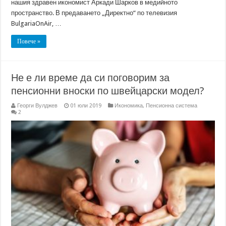
нашия здравен икономист Аркади Шарков в медийното
пространство. В предаването „Директно“ по телевизия
BulgariaOnAir, …
Повече »
Не е ли време да си поговорим за
пенсионни вноски по швейцарски модел?
Георги Вулджев
01 юли 2019
Икономика
,
Пенсионна система
2