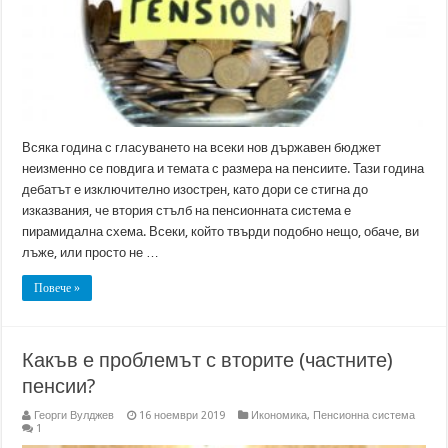
Всяка година с гласуването на всеки нов държавен бюджет
неизменно се повдига и темата с размера на пенсиите. Тази година
дебатът е изключително изострен, като дори се стигна до
изказвания, че втория стълб на пенсионната система е
пирамидална схема. Всеки, който твърди подобно нещо, обаче, ви
лъже, или просто не …
Повече »
Какъв е проблемът с вторите (частните)
пенсии?
Георги Вулджев
16 ноември 2019
Икономика
,
Пенсионна система
1