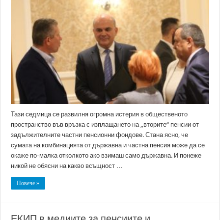
Тази седмица се развилня огромна истерия в общественото
пространство във връзка с изплащането на „вторите“ пенсии от
задължителните частни пенсионни фондове. Стана ясно, че
сумата на комбинацията от държавна и частна пенсия може да се
окаже по-малка отколкото ако взимаш само държавна. И понеже
никой не обясни на какво всъщност …
Повече »
ЕКИП в медиите за пенсиите и