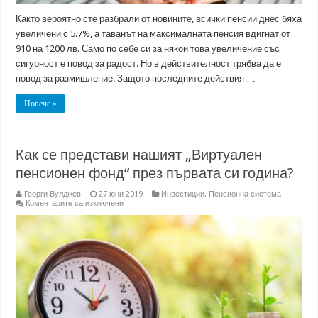
Както вероятно сте разбрали от новините, всички пенсии днес бяха
увеличени с 5.7%, а таванът на максималната пенсия вдигнат от
910 на 1200 лв. Само по себе си за някои това увеличение със
сигурност е повод за радост. Но в действителност трябва да е
повод за размишление. Защото последните действия …
Повече »
Как се представи нашият „Виртуален
пенсионен фонд“ през първата си година?
Георги Вулджев
27 юни 2019
Инвестиции
,
Пенсионна система
за
Коментарите са изключени
Как
се
представи
нашият
„Виртуален
пенсионен
фонд“
през
първата
си
година?