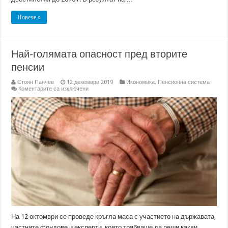
Повече »
Най-голямата опасност пред вторите
пенсии
Стоян Панчев
12 декември 2019
Икономика
,
Пенсионна система
за
Коментарите са изключени
Най-
голямата
опасност
пред
вторите
пенсии
На 12 октомври се проведе кръгла маса с участието на държавата,
частните фондове и експерти, която трябваше да реши какви