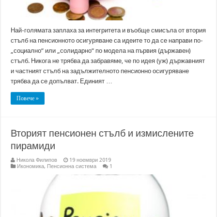
Най-голямата заплаха за интегритета и въобще смисъла от втория
стълб на пенсионното осигуряване са идеите то да се направи по-
„социално“ или „солидарно“ по модела на първия (държавен)
стълб. Никога не трябва да забравяме, че по идея (уж) държавният
и частният стълб на задължителното пенсионно осигуряване
трябва да се допълват. Единият …
Повече »
Вторият пенсионен стълб и измислените
пирамиди
Никола Филипов
19 ноември 2019
Икономика
,
Пенсионна система
1