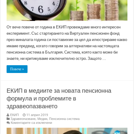
От вече повече от година в ЕКИП провеждаме много интересен
експеримент. Със стартирането на Виртуален пенсионен фонд
през миналата година си поставихме за цел да илюстрираме какво
имаме предвид, когато говорим за алтернативи на настоящата
пенсионна система в България. Система, която както може би
знаете, ни критикуваме изключително остро. Защото …
Повече »
ЕКИП в медиите за новата пенсионна
формула и проблемите в
здравеопазването
ЕКИП
11 април 2019
Здравеопазване
,
Медии
,
Пенсионна система
за
Коментарите са изключени
ЕКИП
в