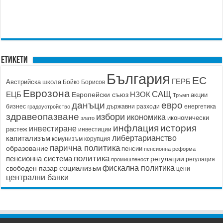
Етикети
България
ЕС
ГЕРБ
Австрийска школа
Бойко Борисов
Еврозона
САЩ
ЕЦБ
НЗОК
Европейски съюз
акции
Тръмп
данъци
евро
бизнес
държавни разходи
енергетика
градоустройство
здравеопазване
избори
икономика
икономически
злато
история
инфлация
инвестиране
растеж
инвестиции
капитализъм
либертарианство
корупция
комунизъм
парична политика
образование
пенсии
пенсионна реформа
политика
пенсионна система
регулации
регулация
промишленост
социализъм
фискална политика
свободен пазар
цени
централни банки