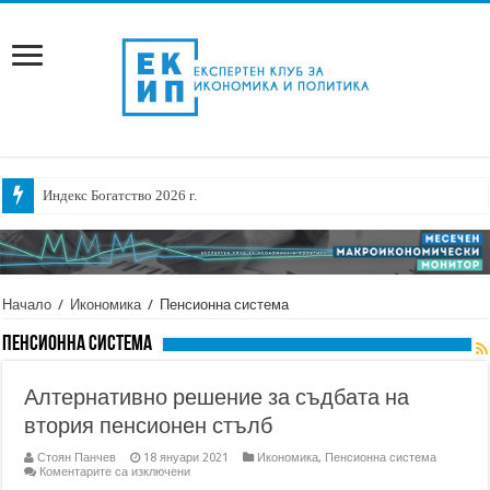
Индекс Богатство 2026 г.
Становище относно предложени промени в ППЗТМТМ касаещи вноса н
Начало
/
Икономика
/
Пенсионна система
Пенсионна система
Алтернативно решение за съдбата на
втория пенсионен стълб
Стоян Панчев
18 януари 2021
Икономика
,
Пенсионна система
за
Коментарите са изключени
Алтернативно