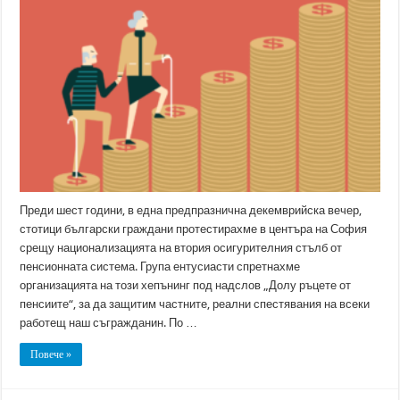
решение
за
съдбата
на
втория
пенсионен
стълб
Преди шест години, в една предпразнична декемврийска вечер,
стотици български граждани протестирахме в центъра на София
срещу национализацията на втория осигурителния стълб от
пенсионната система. Група ентусиасти спретнахме
организацията на този хепънинг под надслов „Долу ръцете от
пенсиите“, за да защитим частните, реални спестявания на всеки
работещ наш съгражданин. По …
Повече »