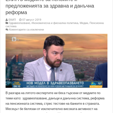
предложенията за здравна и данъчна
реформа
ЕКИП
07 август 2019
Здравеопазване
,
Икономическа и фискална политика
,
Медии
,
Пенсионна
система
за
Коментарите са изключени
ЕКИП
в
медиите
за
пенсиите
и
предложенията
за
здравна
и
данъчна
реформа
В разгара на лятото експертите ни бяха търсени от медиите по
теми като: здравеопазване, данъци и данъчна система, реформа
на пенсионната система, стрес тестове на банките в страната.
Месецът бе белязан от изключително високата активност на