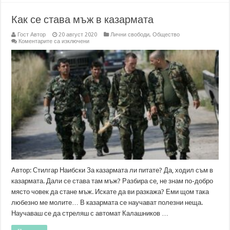
Как се става мъж в казармата
Гост Автор
20 август 2020
Лични свободи
,
Общество
за
Коментарите са изключени
Как
се
става
мъж
в
казармата
Автор: Стилгар Наибски За казармата ли питате? Да, ходил съм в
казармата. Дали се става там мъж? Разбира се, не знам по-добро
място човек да стане мъж. Искате да ви разкажа? Еми щом така
любезно ме молите… В казармата се научават полезни неща.
Научаваш се да стреляш с автомат Калашников …