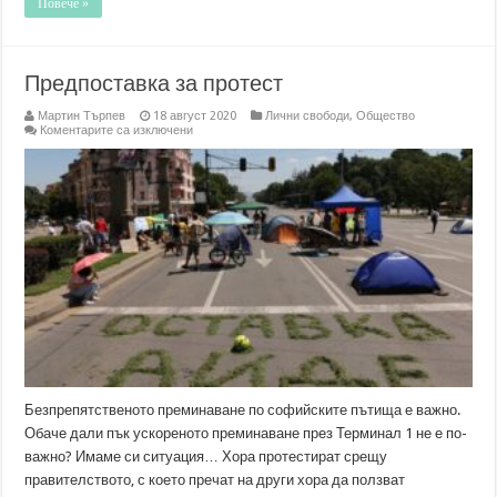
Повече »
Предпоставка за протест
Мартин Търпев
18 август 2020
Лични свободи
,
Общество
за
Коментарите са изключени
Предпоставка
за
протест
Безпрепятственото преминаване по софийските пътища е важно.
Обаче дали пък ускореното преминаване през Терминал 1 не е по-
важно? Имаме си ситуация… Хора протестират срещу
правителството, с което пречат на други хора да ползват