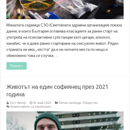
Миналата седмица СЗО (Световната здравна организация) показа
данни, в които България оглавява класациите за ранен старт на
употреба на психоактивни субстанции като цигари, алкохол,
канабис, че и даже ранно стартиране на сексуален живот. Рядко
страната ни има „честта“ да е на челните места по нещо и
обикновено това се случва …
Повече »
Животът на един софиянец през 2021
година
Гост Автор
02 май 2020
Лични свободи
,
Общество
за
Коментарите са изключени
Животът
на
един
софиянец
през
2021