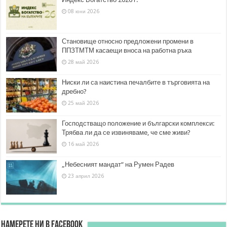
08 юни 2026
Становище относно предложени промени в
ППЗТМТМ касаещи вноса на работна ръка
28 май 2026
Ниски ли са наистина печалбите в търговията на
дребно?
25 май 2026
Господстващо положение и български комплекси:
Трябва ли да се извиняваме, че сме живи?
16 май 2026
„Небесният мандат“ на Румен Радев
23 април 2026
Намерете ни в FACEBOOK