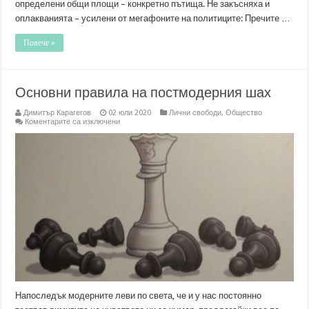
определени общи площи – конкретно пътища. Не закъсняха и
оплакванията – усилени от мегафоните на политиците: Пречите …
Повече »
Основни правила на постмодерния шах
Димитър Карагегов
02 юли 2020
Лични свободи
,
Общество
за
Коментарите са изключени
Основни
правила
на
постмодерния
шах
Напоследък модерните леви по света, че и у нас постоянно