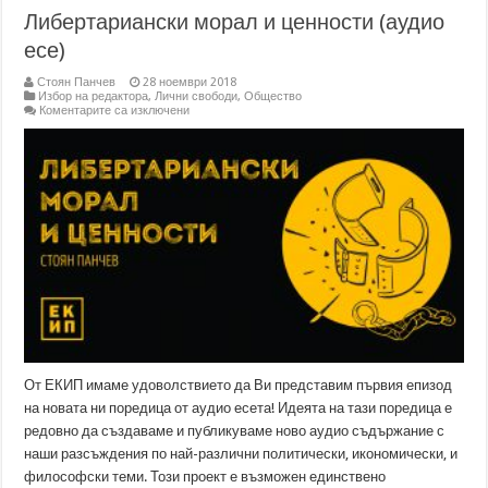
Либертариански морал и ценности (аудио
есе)
Стоян Панчев
28 ноември 2018
Избор на редактора
,
Лични свободи
,
Общество
за
Коментарите са изключени
Либертариански
морал
и
ценности
(аудио
есе)
От ЕКИП имаме удоволствието да Ви представим първия епизод
на новата ни поредица от аудио есета! Идеята на тази поредица е
редовно да създаваме и публикуваме ново аудио съдържание с
наши разсъждения по най-различни политически, икономически, и
философски теми. Този проект е възможен единствено