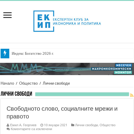
Индекс Богатство 2026 г.
Становище относно предложени промени в ППЗТМТМ касаещи вноса н
Начало
/
Общество
/
Лични свободи
Лични свободи
Свободното слово, социалните мрежи и
правото
Емил А. Георгиев
10 януари 2021
Лични свободи
,
Общество
за
Коментарите са изключени
Свободното