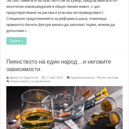
тестват лимитите на чувството ни за хумор, предлагайки все по-
екзотични нововъведения в обществения живот, с цел
предотвратяване на расова и класова несправедливост.
Специално предложенията за реформа в шаха, отменяща
правилото белите фигури винаги да започват първи, можем да
допълним с …
Повече »
Пиянството на един народ…и неговите
зависимости
Димитър Карагегов
27 май 2020
Здравеопазване
,
Лични свободи
за
Коментарите са изключени
Пиянството
на
един
народ…
и
неговите
зависимости