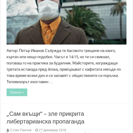
година
Автор: Петър Иванов Събужда те басовото трещене на канго,
къртач или нещо подобно. Часът е 14:15, но ти си свикнал,
ползваш го на практика за будилник. Майсторите, изграждащи
третата естакада пред блока, привършват с кафетата някъде по
това време всеки ден и се залавят с обществените си поръчки.
Телевизорът изоставен …
Повече »
„Сам вкъщи“ – зле прикрита
либертарианска пропаганда
Стоян Панчев
27 декември 2018