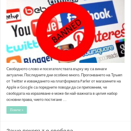
слово,
социалните
мрежи
и
правото
Свободното слово и посегателствата върху му са винаги
актуални. Последните дни особено много. Прогонването на Тръмп
от Twitter и изваждането на платформата Parler от магазините на
Apple и Google са поредните поводи да си припомним, че
свободата на изразяване е може би най-важната в целия набор
основни права, чието постигане …
Повече »
Защо покерът е свобода