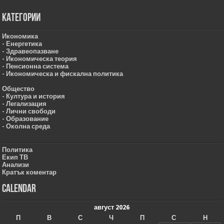
Категории
Икономика
- Енергетика
- Здравеопазване
- Икономическа теория
- Пенсионна система
- Икономическа и фискална политика
Общество
- Култура и история
- Легализация
- Лични свободи
- Образование
- Околна среда
Политика
Екип ТВ
Анализи
Кратък коментар
Calendar
август 2026
П
В
С
Ч
П
С
Н