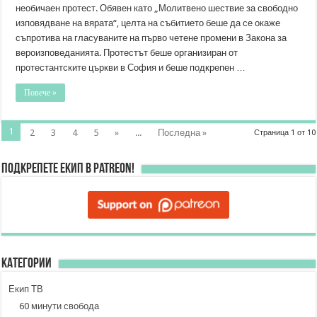
необичаен протест. Обявен като „Молитвено шествие за свободно
изповядване на вярата“, целта на събитието беше да се окаже
съпротива на гласуваните на първо четене промени в Закона за
вероизповеданията. Протестът беше организиран от
протестантските църкви в София и беше подкрепен …
Повече »
1
2
3
4
5
»
...
Последна »
Страница 1 от 10
Подкрепете ЕКИП в Patreon!
Категории
Екип ТВ
60 минути свобода