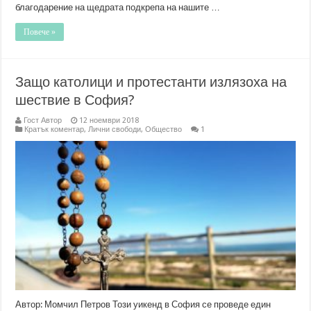
благодарение на щедрата подкрепа на нашите …
Повече »
Защо католици и протестанти излязоха на
шествие в София?
Гост Автор
12 ноември 2018
Кратък коментар
,
Лични свободи
,
Общество
1
Автор: Момчил Петров Този уикенд в София се проведе един