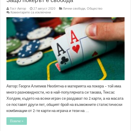
Гост Автор
27 август 2020
Лични свободи
,
Общество
за
Коментарите са изключени
Защо
покерът
е
свобода
Автор: Георги Алипиев Необятна е материята на покера – той има
много разновидности, но в най-популярната си такава, Тексас
Холдем, където на всеки играч се раздават по 2 карти, а на масата
се поставят други пет, общият брой на възможните статистически
комбинации от 2-те карти на играча и тези на …
Повече »