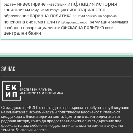
история
инфлация
инвестиране
растеж
инвестиции
капитализъм
либертарианство
корупция
комунизъм
парична политика
образование
пенсии
пенсионна реформа
политика
пенсионна система
регулации
регулация
промишленост
социализъм
фискална политика
свободен пазар
цени
централни банки
ЗА НАС
Създадохме „ЕКИП” с целта да го превърнем в трибуна за публикуване
на коментари с икономическа и политическа насоченост, главно от
млади хора с близки идеи за света. Целта ни е да изградим екип от
редовни автори, които да предоставят оригинално съдържание под
формата на задълбочени, но достъпни анализи на важни и актуални
теми от България и света.