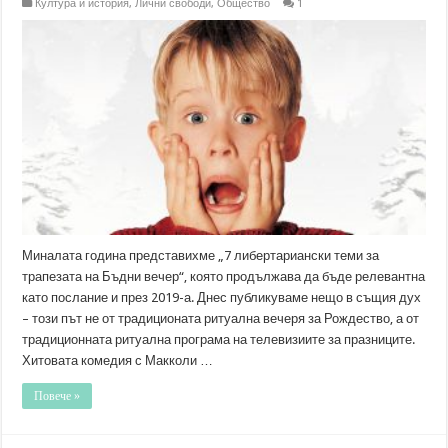
Култура и история
,
Лични свободи
,
Общество
1
Миналата година представихме „7 либертариански теми за
трапезата на Бъдни вечер“, която продължава да бъде релевантна
като послание и през 2019-а. Днес публикуваме нещо в същия дух
– този път не от традиционата ритуална вечеря за Рождество, а от
традиционната ритуална програма на телевизиите за празниците.
Хитовата комедия с Макколи …
Повече »