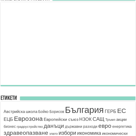
Етикети
България
ЕС
ГЕРБ
Австрийска школа
Бойко Борисов
Еврозона
САЩ
ЕЦБ
НЗОК
Европейски съюз
акции
Тръмп
данъци
евро
бизнес
държавни разходи
енергетика
градоустройство
здравеопазване
избори
икономика
икономически
злато