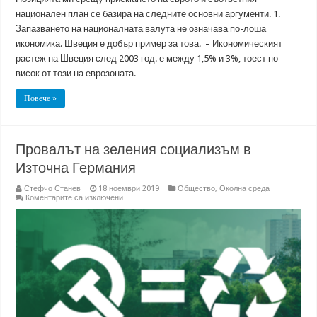
национален план се базира на следните основни аргументи. 1.
Запазването на националната валута не означава по-лоша
икономика. Швеция е добър пример за това. – Икономическият
растеж на Швеция след 2003 год. е между 1,5% и 3%, тоест по-
висок от този на еврозоната. …
Повече »
Провалът на зеления социализъм в
Източна Германия
Стефчо Станев
18 ноември 2019
Общество
,
Околна среда
за
Коментарите са изключени
Провалът
на
зеления
социализъм
в
Източна
Германия