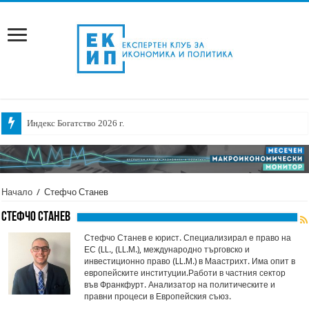
Индекс Богатство 2026 г.
Начало
/
Стефчо Станев
Стефчо Станев
Стефчо Станев е юрист. Специализирал е право на
ЕС (LL., (LL.M.), международно търговско и
инвестиционно право (LL.M.) в Маастрихт. Има опит в
европейските институции.Работи в частния сектор
във Франкфурт. Анализатор на политическите и
правни процеси в Европейския съюз.