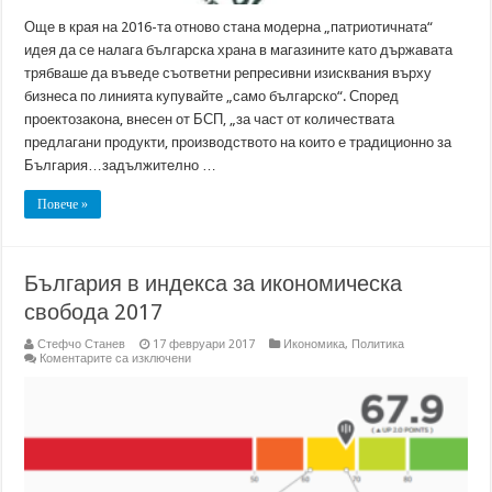
Още в края на 2016-та отново стана модерна „патриотичната“
идея да се налага българска храна в магазините като държавата
трябваше да въведе съответни репресивни изисквания върху
бизнеса по линията купувайте „само българско“. Според
проектозакона, внесен от БСП, „за част от количествата
предлагани продукти, производството на които е традиционно за
България…задължително …
Повече »
България в индекса за икономическа
свобода 2017
Стефчо Станев
17 февруари 2017
Икономика
,
Политика
за
Коментарите са изключени
България
в
индекса
за
икономическа
свобода
2017