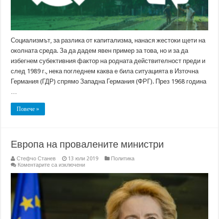
Социализмът, за разлика от капитализма, нанася жестоки щети на
околната среда. За да дадем явен пример за това, но и за да
избегнем субективния фактор на родната действителност преди и
след 1989 г., нека погледнем каква е била ситуацията в Източна
Германия (ГДР) спрямо Западна Германия (ФРГ). През 1968 година
…
Повече »
Европа на провалените министри
Стефчо Станев
13 юли 2019
Политика
за
Коментарите са изключени
Европа
на
провалените
министри