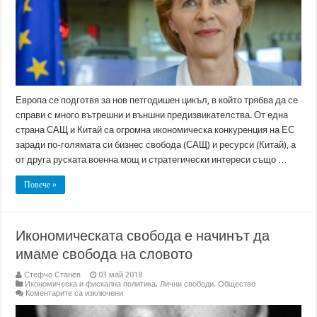
Европа се подготвя за нов петгодишен цикъл, в който трябва да се
справи с много вътрешни и външни предизвикателства. От една
страна САЩ и Китай са огромна икономическа конкуренция на ЕС
заради по-голямата си бизнес свобода (САЩ) и ресурси (Китай), а
от друга руската военна мощ и стратегически интереси също …
Повече »
Икономическата свобода е начинът да
имаме свобода на словото
Стефчо Станев
03 май 2018
Икономическа и фискална политика
,
Лични свободи
,
Общество
за
Коментарите са изключени
Икономическата
свобода