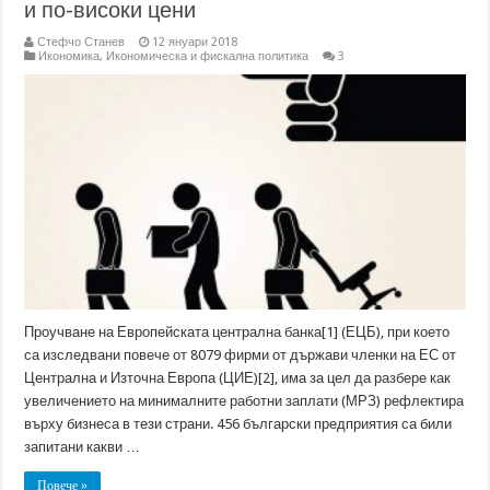
и по-високи цени
Стефчо Станев
12 януари 2018
Икономика
,
Икономическа и фискална политика
3
Проучване на Европейската централна банка[1] (ЕЦБ), при което
са изследвани повече от 8079 фирми от държави членки на ЕС от
Централна и Източна Европа (ЦИЕ)[2], има за цел да разбере как
увеличението на минималните работни заплати (МРЗ) рефлектира
върху бизнеса в тези страни. 456 български предприятия са били
запитани какви …
Повече »