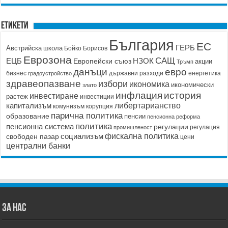
Етикети
България
ЕС
ГЕРБ
Австрийска школа
Бойко Борисов
Еврозона
САЩ
ЕЦБ
НЗОК
Европейски съюз
акции
Тръмп
данъци
евро
бизнес
държавни разходи
енергетика
градоустройство
здравеопазване
избори
икономика
икономически
злато
история
инфлация
инвестиране
растеж
инвестиции
капитализъм
либертарианство
корупция
комунизъм
парична политика
образование
пенсии
пенсионна реформа
политика
пенсионна система
регулации
регулация
промишленост
социализъм
фискална политика
свободен пазар
цени
централни банки
ЗА НАС