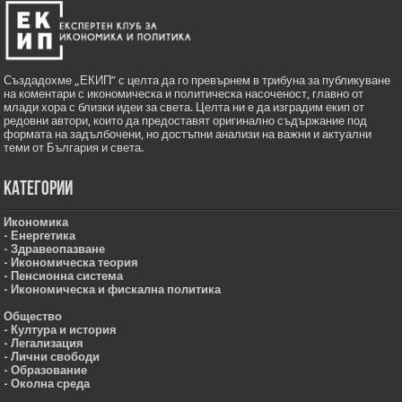
Създадохме „ЕКИП” с целта да го превърнем в трибуна за публикуване
на коментари с икономическа и политическа насоченост, главно от
млади хора с близки идеи за света. Целта ни е да изградим екип от
редовни автори, които да предоставят оригинално съдържание под
формата на задълбочени, но достъпни анализи на важни и актуални
теми от България и света.
Категории
Икономика
- Енергетика
- Здравеопазване
- Икономическа теория
- Пенсионна система
- Икономическа и фискална политика
Общество
- Култура и история
- Легализация
- Лични свободи
- Образование
- Околна среда