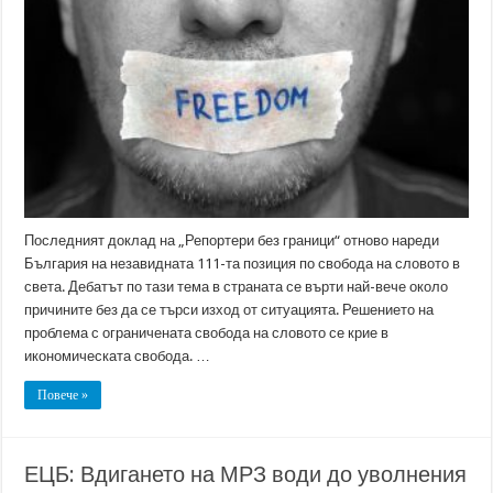
е
начинът
да
имаме
свобода
на
словото
Последният доклад на „Репортери без граници“ отново нареди
България на незавидната 111-та позиция по свобода на словото в
света. Дебатът по тази тема в страната се върти най-вече около
причините без да се търси изход от ситуацията. Решението на
проблема с ограничената свобода на словото се крие в
икономическата свобода. …
Повече »
ЕЦБ: Вдигането на МРЗ води до уволнения