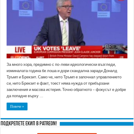
Юнкер!
Брекзит
стигна
до
Съда
в
Люксембург.
За много хора, предимно с по-леви идеологически възгледи,
изминалата година бе лоша и дори скандална заради Доналд
Тръмп и Брекзит. Само че, нито Тръмп е започнал управлението
си, нито Брекзит е факт, тоест няма нужда от прибързани
заключения и масова истерия. Точно обратното – фокусът е добре
да попадне върху …
Повече »
Подкрепете ЕКИП в Patreon!