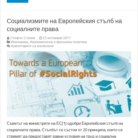
Социализмите на Европейския стълб на
социалните права
Стефчо Станев
25 октомври 2017
Икономика
,
Икономическа и фискална политика
за
Коментарите са изключени
Социализмите
на
Европейския
стълб
на
социалните
права
Съветът на министрите на ЕС[1] одобри Европейския стълб на
социалните права. Стълбът се състои от 20 принципа, които се
стремят да предоставят равни условия на труд и социална