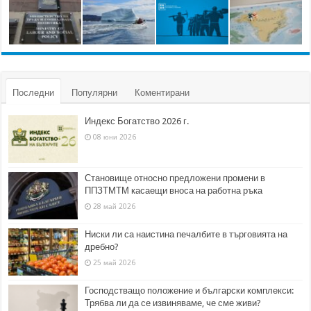
Последни
Популярни
Коментирани
Индекс Богатство 2026 г.
08 юни 2026
Становище относно предложени промени в
ППЗТМТМ касаещи вноса на работна ръка
28 май 2026
Ниски ли са наистина печалбите в търговията на
дребно?
25 май 2026
Господстващо положение и български комплекси:
Трябва ли да се извиняваме, че сме живи?