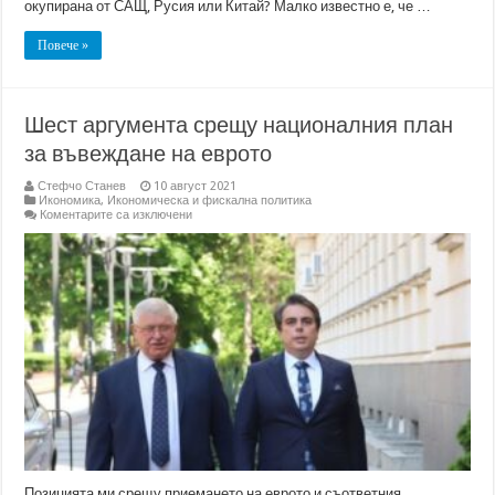
окупирана от САЩ, Русия или Китай? Малко известно е, че …
Повече »
Шест аргумента срещу националния план
за въвеждане на еврото
Стефчо Станев
10 август 2021
Икономика
,
Икономическа и фискална политика
за
Коментарите са изключени
Шест
аргумента
срещу
националния
план
за
въвеждане
на
еврото
Позицията ми срещу приемането на еврото и съответния