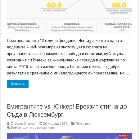
През последните 12 години фондация Heritage, която е една от
водещите и най-реномирани институции в сферата на
проучванията за икономическа свобода и политики, публикува
ежегодния си Индекс за икономическа свобода в държавите по
света. 2016-та не е изключение, а България отчита по-добри
резултати в сравнение с миналогодишното си представяне, но …
Повече »
Eмигрантите vs. Юнкер! Брекзит стигна до
Съда в Люксембург.
Стефчо Станев
20 януари 2017
Политика
за
Коментарите са изключени
Eмигрантите
vs.