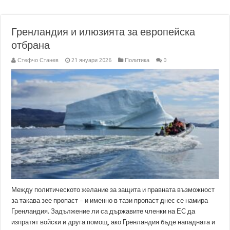
Гренландия и илюзията за европейска
отбрана
Стефчо Станев
21 януари 2026
Политика
0
Между политическото желание за защита и правната възможност
за такава зее пропаст – и именно в тази пропаст днес се намира
Гренландия. Задължение ли са държавите членки на ЕС да
изпратят войски и друга помощ, ако Гренландия бъде нападната и